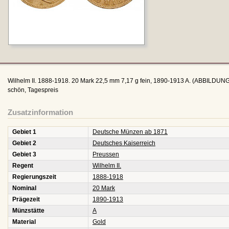
Wilhelm II. 1888-1918. 20 Mark 22,5 mm 7,17 g fein, 1890-1913 A. (ABBILDU
schön, Tagespreis
Zusatzinformation
Gebiet 1
Deutsche Münzen ab 1871
Gebiet 2
Deutsches Kaiserreich
Gebiet 3
Preussen
Regent
Wilhelm II.
Regierungszeit
1888-1918
Nominal
20 Mark
Prägezeit
1890-1913
Münzstätte
A
Material
Gold