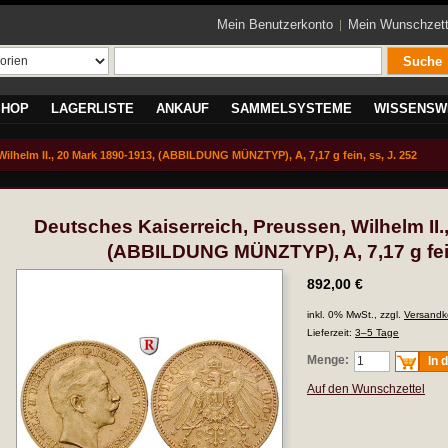
Mein Benutzerkonto
Mein Wunschzett
Suche
SHOP
LAGERLISTE
ANKAUF
SAMMELSYSTEME
WISSENSW
ilhelm II., 20 Mark 1890-1913, (ABBILDUNG MÜNZTYP), A, 7,17 g fein, ss, J. 252
Deutsches Kaiserreich, Preussen, Wilhelm II.
(ABBILDUNG MÜNZTYP), A, 7,17 g fein
892,00 €
inkl. 0% MwSt., zzgl.
Versandk
Lieferzeit:
3–5 Tage
Menge:
In 
Auf den Wunschzettel