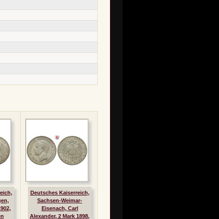
eich,
Deutsches Kaiserreich,
en,
Sachsen-Weimar-
1902,
Eisenach, Carl
en
Alexander, 2 Mark 1898,