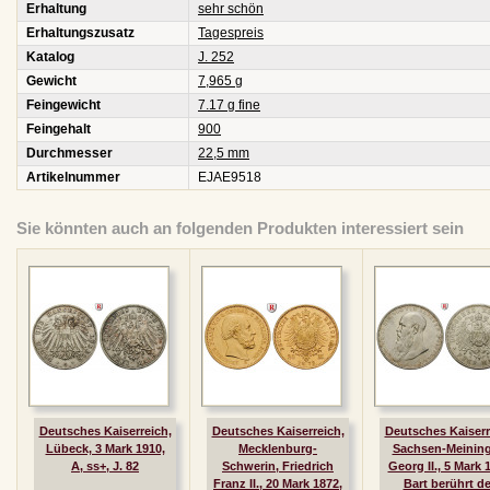
Erhaltung
sehr schön
Erhaltungszusatz
Tagespreis
Katalog
J. 252
Gewicht
7,965 g
Feingewicht
7.17 g fine
Feingehalt
900
Durchmesser
22,5 mm
Artikelnummer
EJAE9518
Sie könnten auch an folgenden Produkten interessiert sein
Deutsches Kaiserreich,
Deutsches Kaiserreich,
Deutsches Kaiserr
Lübeck, 3 Mark 1910,
Mecklenburg-
Sachsen-Meining
A, ss+, J. 82
Schwerin, Friedrich
Georg II., 5 Mark 
Franz II., 20 Mark 1872,
Bart berührt d