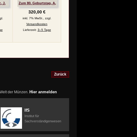
, J.
Zum 80. Geburtstag, A,
ss, J. 156
320,00 €
gl.
inkl. 7% MwSt., zzgl.
Versandkosten
ge
Lieferzeit:
3–5 Tage
Zurück
Hier anmelden
r Welt der Münzen.
IfS
Institut für
Sachverständigenwesen