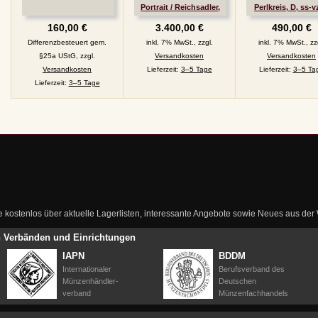
Portrait / Reichsadler,
Perlkreis, D, ss-vz
A, 7,17 g fein, vz/vz-st,
153a
160,00 €
3.400,00 €
490,00 €
J. 230
Differenzbesteuert gem.
inkl. 7% MwSt., zzgl.
inkl. 7% MwSt., zz
§25a UStG, zzgl.
Versandkosten
Versandkosten
Versandkosten
Lieferzeit:
3–5 Tage
Lieferzeit:
3–5 Ta
Lieferzeit:
3–5 Tage
ie kostenlos über aktuelle Lagerlisten, interessante Angebote sowie Neues aus de
en Verbänden und Einrichtungen
IAPN
BDDM
Internationaler
Berufsverband des
Münzenhändler-
Deutschen
verband
Münzenfachhandels