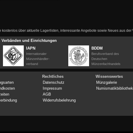
ie kostenlos über aktuelle Lagerlisten, interessante Angebote sowie Neues aus de
en Verbänden und Einrichtungen
IAPN
BDDM
Internationaler
Berufsverband des
Münzenhändler-
Deutschen
verband
Münzenfachhandels
Rechtliches
Wissenswertes
ngsarten
Datenschutz
Münzgalerie
ndkosten
Impressum
Numismatikbibliothek
zeiten
AGB
erbindung
Widerrufsbelehrung