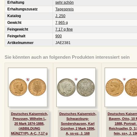
Erhaltung
sehr schön
Erhaltungszusatz
Tagespreis
Katalog
J. 250
Gewicht
7,965 g
Feingewicht
7.17 g fine
Feingehalt
900
Artikelnummer
JAE2381
Sie könnten auch an folgenden Produkten interessiert sein
Deutsches Kaiserreich,
Deutsches Kaiserreich,
Deutsches Kaiserr
Preussen, Wilhelm I.,
Schwarzburg-
Bayern, Otto, 10 
20 Mark 1874-1888,
Sondershausen, Karl
1888, Portrait 
(ABBILDUNG
Günther, 2 Mark 1896,
Reichsadler, D, 3,
MÜNZTYP), A-C, 7,17 g
A, ss-vz, J. 168
fein, ss+, J. 19