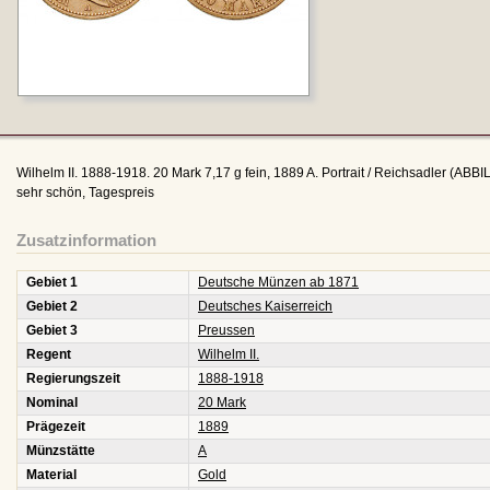
Wilhelm II. 1888-1918. 20 Mark 7,17 g fein, 1889 A. Portrait / Reichsadler (
sehr schön, Tagespreis
Zusatzinformation
Gebiet 1
Deutsche Münzen ab 1871
Gebiet 2
Deutsches Kaiserreich
Gebiet 3
Preussen
Regent
Wilhelm II.
Regierungszeit
1888-1918
Nominal
20 Mark
Prägezeit
1889
Münzstätte
A
Material
Gold