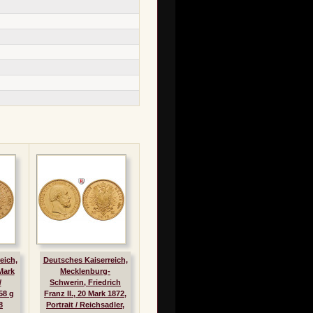
eich,
Deutsches Kaiserreich,
Mark
Mecklenburg-
/
Schwerin, Friedrich
58 g
Franz II., 20 Mark 1872,
8
Portrait / Reichsadler,