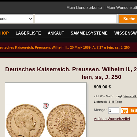
Mein Benutzerkonto
Mein Wunschzett
Suche
SHOP
LAGERLISTE
ANKAUF
SAMMELSYSTEME
WISSENSW
eutsches Kaiserreich, Preussen, Wilhelm II., 20 Mark 1889, A, 7,17 g fein, ss, J. 250
Deutsches Kaiserreich, Preussen, Wilhelm II., 2
fein, ss, J. 250
909,00 €
inkl. 0% MwSt., zzgl.
Versandk
Lieferzeit:
3–5 Tage
Menge:
In 
Auf den Wunschzettel