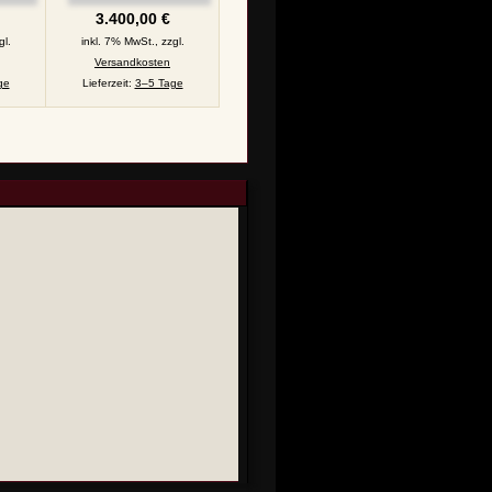
A, 7,17 g fein, vz/vz-st,
3.400,00 €
J. 230
gl.
inkl. 7% MwSt., zzgl.
Versandkosten
ge
Lieferzeit:
3–5 Tage