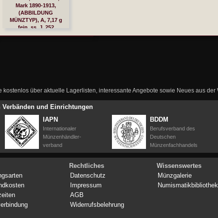
Mark 1890-1913,
(ABBILDUNG
MÜNZTYP), A, 7,17 g
fein, ss, J. 252
ie kostenlos über aktuelle Lagerlisten, interessante Angebote sowie Neues aus de
en Verbänden und Einrichtungen
IAPN
BDDM
Internationaler
Berufsverband des
Münzenhändler-
Deutschen
verband
Münzenfachhandels
Rechtliches
Wissenswertes
ngsarten
Datenschutz
Münzgalerie
ndkosten
Impressum
Numismatikbibliothek
zeiten
AGB
erbindung
Widerrufsbelehrung