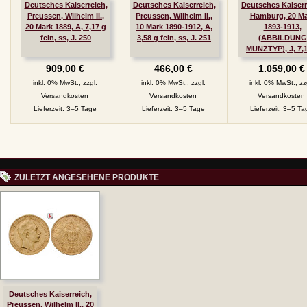
Deutsches Kaiserreich,
Deutsches Kaiserreich,
Deutsches Kaiserr
Preussen, Wilhelm II.,
Preussen, Wilhelm II.,
Hamburg, 20 Ma
20 Mark 1889, A, 7,17 g
10 Mark 1890-1912, A,
1893-1913,
fein, ss, J. 250
3,58 g fein, ss, J. 251
(ABBILDUNG
MÜNZTYP), J, 7,
fein, ss, J. 21
909,00 €
466,00 €
1.059,00 €
inkl. 0% MwSt., zzgl.
inkl. 0% MwSt., zzgl.
inkl. 0% MwSt., zz
Versandkosten
Versandkosten
Versandkosten
Lieferzeit:
3–5 Tage
Lieferzeit:
3–5 Tage
Lieferzeit:
3–5 Ta
ZULETZT ANGESEHENE PRODUKTE
Deutsches Kaiserreich,
Preussen, Wilhelm II., 20