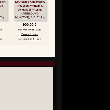
eich,
Deutsches Kaiserreich,
rk
Preussen, Wilhelm I.,
20 Mark 1874-1888,
(ABBILDUNG
17 g
MÜNZTYP), A-C, 7,17 g
2
fein, ss, J. 246
900,00 €
gl.
inkl. 0% MwSt., zzgl.
Versandkosten
ge
Lieferzeit:
3–5 Tage