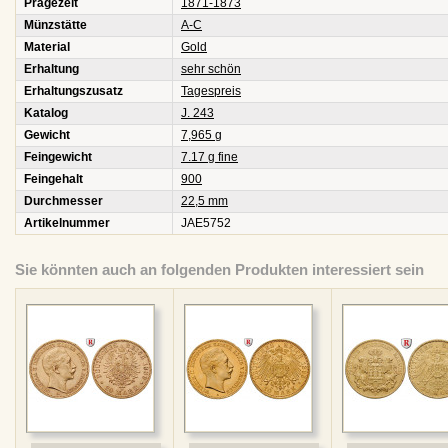
Prägezeit
1871-1873
Münzstätte
A-C
Material
Gold
Erhaltung
sehr schön
Erhaltungszusatz
Tagespreis
Katalog
J. 243
Gewicht
7,965 g
Feingewicht
7.17 g fine
Feingehalt
900
Durchmesser
22,5 mm
Artikelnummer
JAE5752
Sie könnten auch an folgenden Produkten interessiert sein