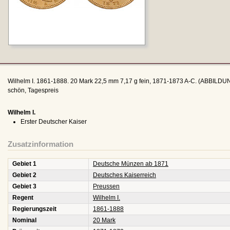
Wilhelm I. 1861-1888. 20 Mark 22,5 mm 7,17 g fein, 1871-1873 A-C. (ABBILD
schön, Tagespreis
Wilhelm I.
Erster Deutscher Kaiser
Zusatzinformation
Gebiet 1
Deutsche Münzen ab 1871
Gebiet 2
Deutsches Kaiserreich
Gebiet 3
Preussen
Regent
Wilhelm I.
Regierungszeit
1861-1888
Nominal
20 Mark