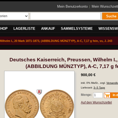
Mein Benutzerkonto
Mein Wunschzett
Suche
SHOP
LAGERLISTE
ANKAUF
SAMMELSYSTEME
WISSENSW
Wilhelm I., 20 Mark 1871-1873, (ABBILDUNG MÜNZTYP), A-C, 7,17 g fein, ss, J. 243
Deutsches Kaiserreich, Preussen, Wilhelm I.
(ABBILDUNG MÜNZTYP), A-C, 7,17 g fei
900,00 €
inkl. 0% MwSt., zzgl.
Versandk
Lieferzeit:
3–5 Tage
Menge:
In 
Auf den Wunschzettel