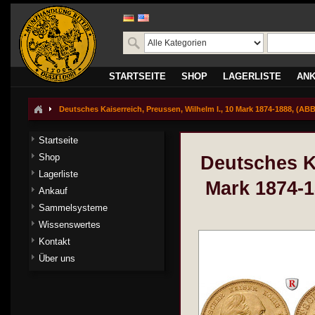
STARTSEITE
SHOP
LAGERLISTE
AN
Deutsches Kaiserreich, Preussen, Wilhelm I., 10 Mark 1874-1888, (AB
Startseite
Shop
Deutsches Ka
Lagerliste
Mark 1874-
Ankauf
Sammelsysteme
Wissenswertes
Kontakt
Über uns