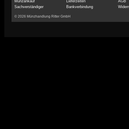
Münzankauf
Lieferzeiten
AGB
Sachverständiger
Bankverbindung
Widerr
© 2026 Münzhandlung Ritter GmbH