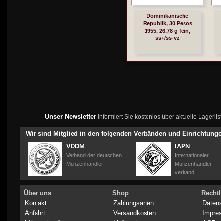
Dominikanische
Republik, 30 Pesos
1955, 26,78 g fein,
ss+/ss-vz
Unser Newsletter
informiert Sie kostenlos über aktuelle Lagerl
Wir sind Mitglied in den folgenden Verbänden und Einrichtung
VDDM
IAPN
Verband der deutschen
Internationaler
Münzenhändler
Münzenhändler-
verband
Über uns
Shop
Rechtl
Kontakt
Zahlungsarten
Daten
Anfahrt
Versandkosten
Impre