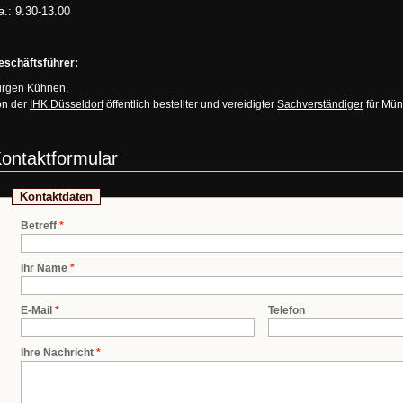
a.: 9.30-13.00
eschäftsführer:
ürgen Kühnen,
on der
IHK Düsseldorf
öffentlich bestellter und vereidigter
Sachverständiger
für Mün
ontaktformular
Kontaktdaten
Betreff
*
Ihr Name
*
E-Mail
*
Telefon
Ihre Nachricht
*