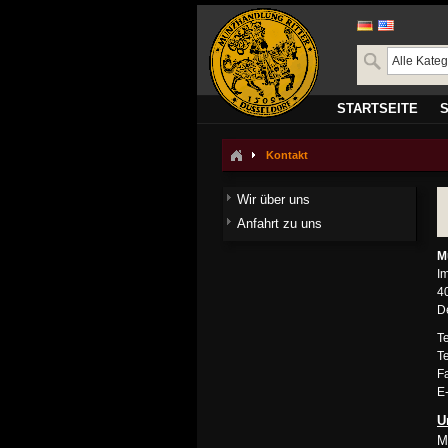
STARTSEITE
Kontakt
Wir über uns
Anfahrt zu uns
M
I
4
D
Te
Te
Fa
E
U
M