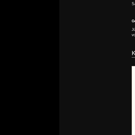
S
G
J
v
K