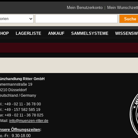
Mein Benutzerkonto
Mein Wunschzett
Suche
SHOP
LAGERLISTE
ANKAUF
SAMMELSYSTEME
WISSENSW
ünzhandlung Ritter GmbH
mmermannstraße 19
0210 Düsseldorf
eutschland / Germany
l.: +49 - 02 11 - 36 78 00
l.: +49 - 157 582 585 19
x: +49 - 02 11 - 36 78 025
-Mail:
info@muenzen-ritter.de
nsere Öffnungszeiten
:
o.-Fr.: 9.30-18.00