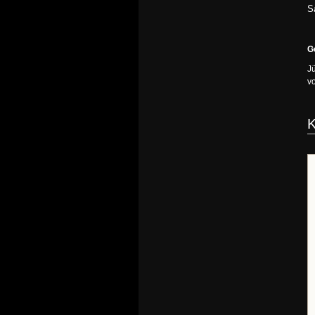
S
G
J
v
K