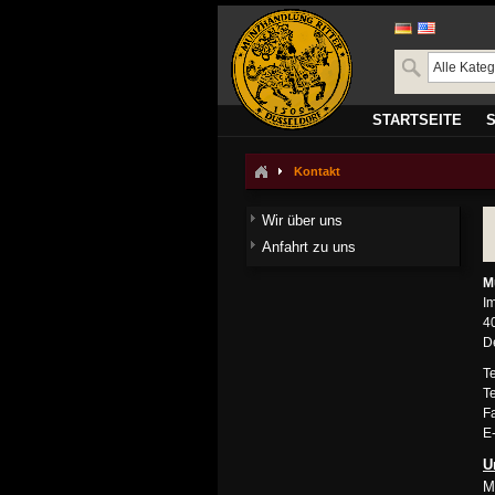
STARTSEITE
Kontakt
Wir über uns
Anfahrt zu uns
M
I
4
D
Te
Te
Fa
E
U
M