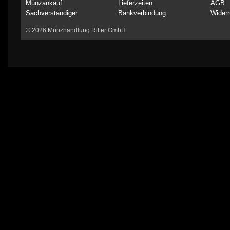
Münzankauf
Lieferzeiten
AGB
Sachverständiger
Bankverbindung
Widerr
© 2026 Münzhandlung Ritter GmbH