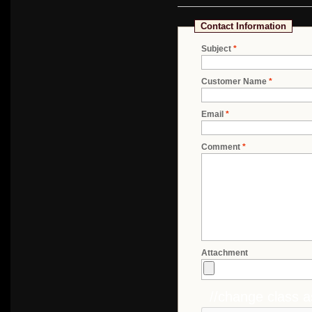
Contact Information
Subject
*
Customer Name
*
Email
*
Comment
*
Attachment
//change class a