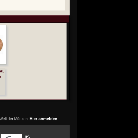
ik,
,
Hier anmelden
r Welt der Münzen.
IfS