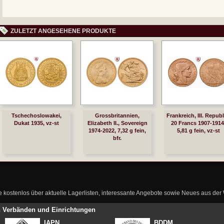
ZULETZT ANGESEHENE PRODUKTE
Tschechoslowakei,
Grossbritannien,
Frankreich, III. Republ
Dukat 1935, vz-st
Elizabeth II., Sovereign
20 Francs 1907-1914
1974-2022, 7,32 g fein,
5,81 g fein, vz-st
bfr.
ie kostenlos über aktuelle Lagerlisten, interessante Angebote sowie Neues aus de
en Verbänden und Einrichtungen
IAPN
BDDM