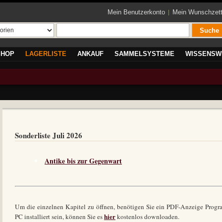
Mein Benutzerkonto
Mein Wunschzett
Suche
SHOP
LAGERLISTE
ANKAUF
SAMMELSYSTEME
WISSENSW
Sonderliste Juli 2026
Antike bis zur Gegenwart
Um die einzelnen Kapitel zu öffnen, benötigen Sie ein PDF-Anzeige Progra
hier
PC installiert sein, können Sie es
kostenlos downloaden.