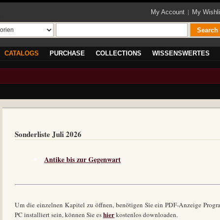
My Account
My Wishli
te
Search
CATALOGS
PURCHASE
COLLECTIONS
WISSENSWERTES
Sonderliste Juli 2026
Antike bis zur Gegenwart
Um die einzelnen Kapitel zu öffnen, benötigen Sie ein PDF-Anzeige Progra
hier
PC installiert sein, können Sie es
kostenlos downloaden.