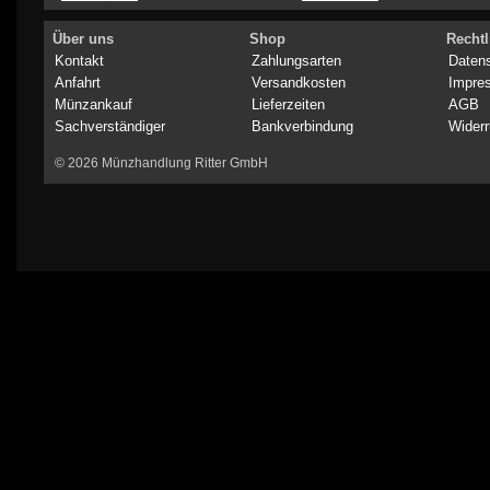
Über uns
Shop
Rechtl
Kontakt
Zahlungsarten
Daten
Anfahrt
Versandkosten
Impre
Münzankauf
Lieferzeiten
AGB
Sachverständiger
Bankverbindung
Widerr
© 2026 Münzhandlung Ritter GmbH