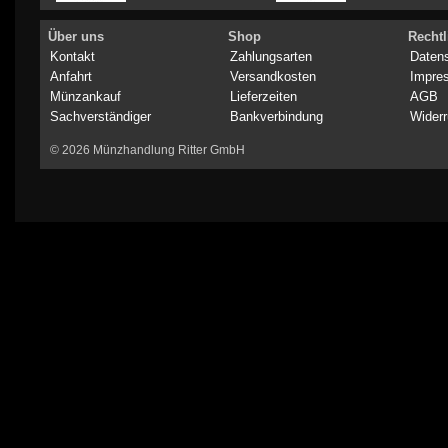
Über uns
Shop
Rechtl
Kontakt
Zahlungsarten
Daten
Anfahrt
Versandkosten
Impre
Münzankauf
Lieferzeiten
AGB
Sachverständiger
Bankverbindung
Widerr
© 2026 Münzhandlung Ritter GmbH