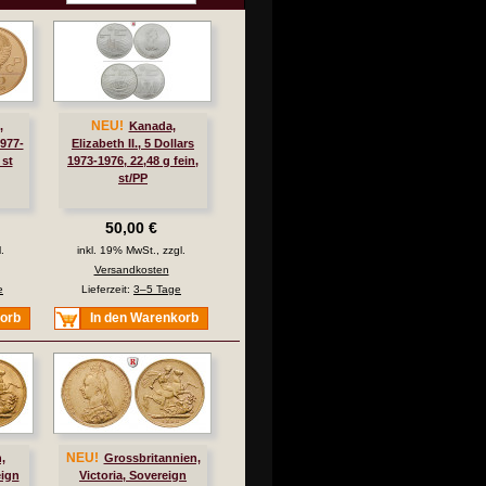
NEU!
,
Kanada,
977-
Elizabeth II., 5 Dollars
 st
1973-1976, 22,48 g fein,
st/PP
50,00 €
.
inkl. 19% MwSt., zzgl.
Versandkosten
e
Lieferzeit:
3–5 Tage
korb
In den Warenkorb
NEU!
,
Grossbritannien,
eign
Victoria, Sovereign