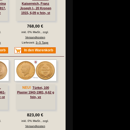
mina
Kaiserreich, Franz
917,
Joseph I., 20 Kronen
z
1915, 6,09 g fein, st
768,00 €
.
inkl. 0% MwSt., zzgl.
Versandkosten
e
Lieferzeit:
3–5 Tage
korb
In den Warenkorb
NEU!
,
Türkei, 100
961-
Piaster 1943-1981, 6,62 g
z-st
fein, vz
823,00 €
.
inkl. 0% MwSt., zzgl.
Versandkosten