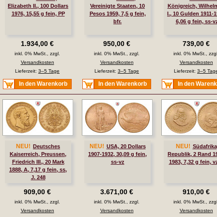
Elizabeth II., 100 Dollars
Vereinigte Staaten, 10
Königreich, Wilhel
1976, 15,55 g fein, PP
Pesos 1959, 7,5 g fein,
I., 10 Gulden 1911-1
bfr.
6,06 g fein, ss-v
1.934,00 €
950,00 €
739,00 €
inkl. 0% MwSt., zzgl.
inkl. 0% MwSt., zzgl.
inkl. 0% MwSt., zzgl
Versandkosten
Versandkosten
Versandkosten
Lieferzeit:
3–5 Tage
Lieferzeit:
3–5 Tage
Lieferzeit:
3–5 Tag
In den Warenkorb
In den Warenkorb
In den Waren
NEU!
NEU!
NEU!
Deutsches
USA, 20 Dollars
Südafrika
Kaiserreich, Preussen,
1907-1932, 30,09 g fein,
Republik, 2 Rand 1
Friedrich III., 20 Mark
ss-vz
1983, 7,32 g fein, v
1888, A, 7,17 g fein, ss,
J. 248
909,00 €
3.671,00 €
910,00 €
inkl. 0% MwSt., zzgl.
inkl. 0% MwSt., zzgl.
inkl. 0% MwSt., zzgl
Versandkosten
Versandkosten
Versandkosten