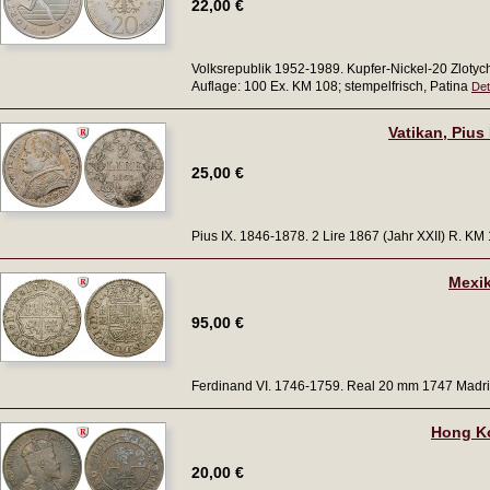
22,00 €
Volksrepublik 1952-1989. Kupfer-Nickel-20 Zlotyc
Auflage: 100 Ex. KM 108; stempelfrisch, Patina
Det
Vatikan, Pius 
25,00 €
Pius IX. 1846-1878. 2 Lire 1867 (Jahr XXII) R. KM
Mexik
95,00 €
Ferdinand VI. 1746-1759. Real 20 mm 1747 Madrid.
Hong Ko
20,00 €