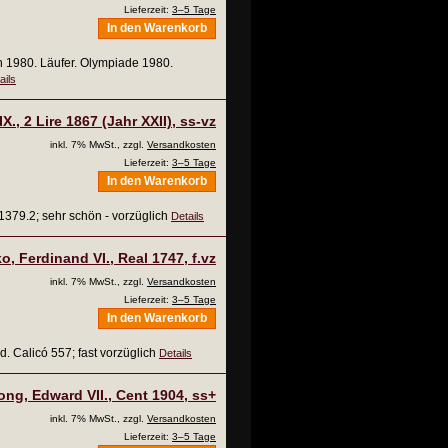
Lieferzeit:
3–5 Tage
In den Warenkorb
h 1980. Läufer. Olympiade 1980.
ails
IX., 2 Lire 1867 (Jahr XXII), ss-vz
inkl. 7% MwSt., zzgl.
Versandkosten
Lieferzeit:
3–5 Tage
In den Warenkorb
 1379.2; sehr schön - vorzüglich
Details
o, Ferdinand VI., Real 1747, f.vz
inkl. 7% MwSt., zzgl.
Versandkosten
Lieferzeit:
3–5 Tage
In den Warenkorb
 Calicó 557; fast vorzüglich
Details
ng, Edward VII., Cent 1904, ss+
inkl. 7% MwSt., zzgl.
Versandkosten
Lieferzeit:
3–5 Tage