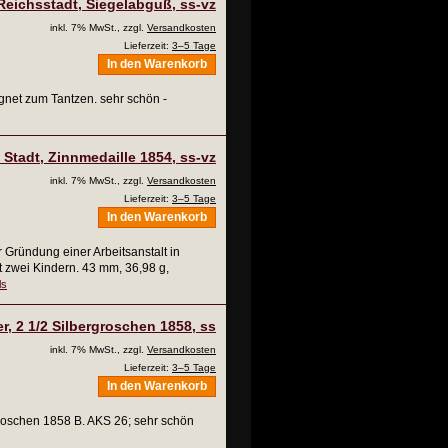
Reichsstadt, Siegelabguß, ss-vz
inkl. 7% MwSt., zzgl.
Versandkosten
Lieferzeit:
3–5 Tage
In den Warenkorb
gnet zum Tantzen. sehr schön -
, Stadt, Zinnmedaille 1854, ss-vz
inkl. 7% MwSt., zzgl.
Versandkosten
Lieferzeit:
3–5 Tage
In den Warenkorb
 Gründung einer Arbeitsanstalt in
it zwei Kindern. 43 mm, 36,98 g,
ls
r, 2 1/2 Silbergroschen 1858, ss
inkl. 7% MwSt., zzgl.
Versandkosten
Lieferzeit:
3–5 Tage
In den Warenkorb
groschen 1858 B. AKS 26; sehr schön