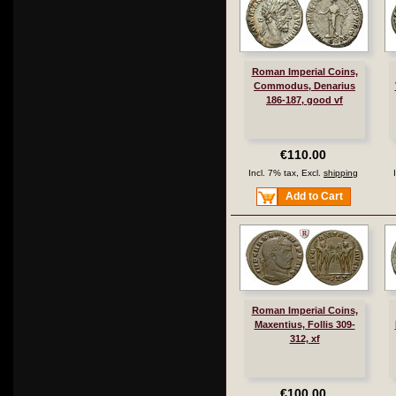
Roman Imperial Coins,
Commodus, Denarius
186-187, good vf
€110.00
Incl. 7% tax, Excl.
shipping
Add to Cart
Roman Imperial Coins,
Maxentius, Follis 309-
312, xf
€100.00