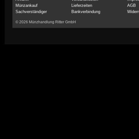
Münzankauf
Lieferzeiten
AGB
Sachverständiger
Bankverbindung
Widerr
© 2026 Münzhandlung Ritter GmbH