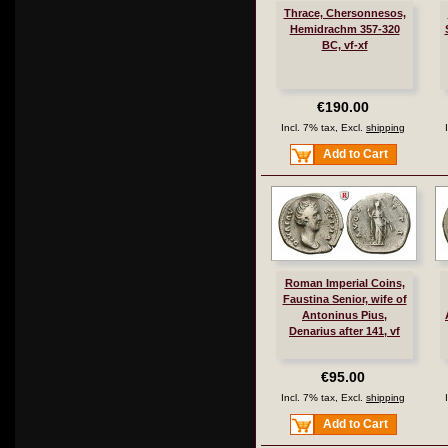
Thrace, Chersonnesos,
Hemidrachm 357-320
BC, vf-xf
€190.00
Incl. 7% tax, Excl.
shipping
Add to Cart
Roman Imperial Coins,
Faustina Senior, wife of
Antoninus Pius,
Denarius after 141, vf
€95.00
Incl. 7% tax, Excl.
shipping
Add to Cart