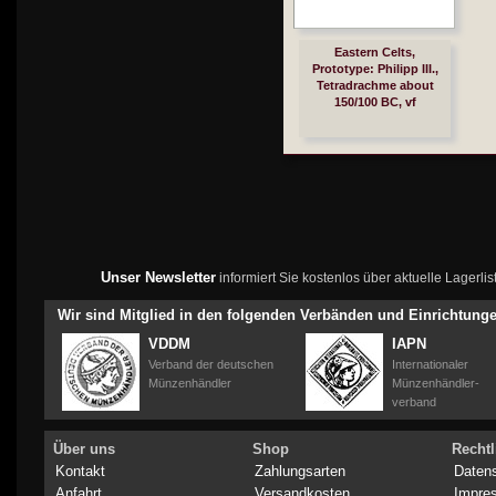
Eastern Celts,
Prototype: Philipp III.,
Tetradrachme about
150/100 BC, vf
Unser Newsletter
informiert Sie kostenlos über aktuelle Lagerl
Wir sind Mitglied in den folgenden Verbänden und Einrichtung
VDDM
IAPN
Verband der deutschen
Internationaler
Münzenhändler
Münzenhändler-
verband
Über uns
Shop
Rechtl
Kontakt
Zahlungsarten
Daten
Anfahrt
Versandkosten
Impre