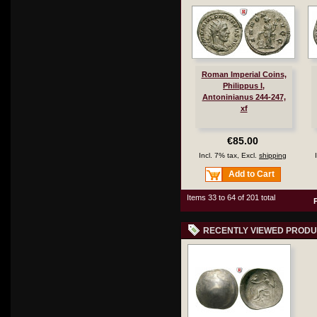
Roman Imperial Coins,
Philippus I,
Antoninianus 244-247,
xf
€85.00
Incl. 7% tax, Excl.
shipping
Add to Cart
Items 33 to 64 of 201 total
RECENTLY VIEWED PROD