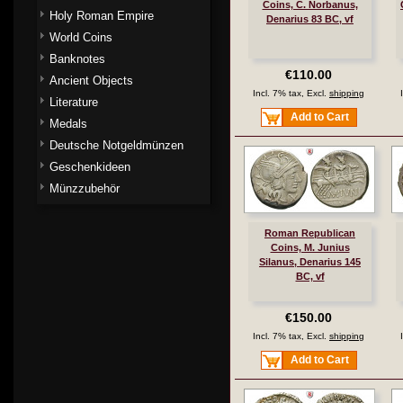
Coins, C. Norbanus,
Holy Roman Empire
Denarius 83 BC, vf
World Coins
Banknotes
€110.00
Ancient Objects
Incl. 7% tax, Excl.
shipping
Literature
Add to Cart
Medals
Deutsche Notgeldmünzen
Geschenkideen
Münzzubehör
Roman Republican
Coins, M. Junius
Silanus, Denarius 145
BC, vf
€150.00
Incl. 7% tax, Excl.
shipping
Add to Cart