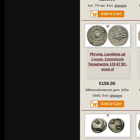
Incl. 7% tax, Excl.
shipping
Add to Cart
Phrygia, Laodikeia ad
Lycum, Cistophoric
Tetradrachm 133-67 BC,
good vf
€150.00
Differenzbesteuert gem. §25a
UStG, Excl.
shipping
Add to Cart