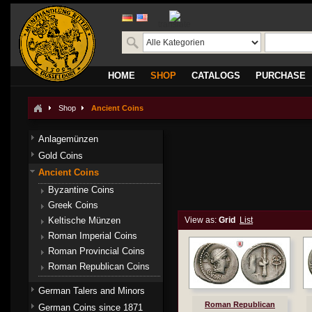
translate
HOME
SHOP
CATALOGS
PURCHASE
Shop
Ancient Coins
Anlagemünzen
Gold Coins
Ancient Coins
Byzantine Coins
Greek Coins
Keltische Münzen
View as:
Grid
List
Roman Imperial Coins
Roman Provincial Coins
Roman Republican Coins
German Talers and Minors
Roman Republican
German Coins since 1871