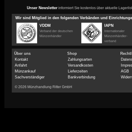
Unser Newsletter
informiert Sie kostenlos über aktuelle Lagerl
Wir sind Mitglied in den folgenden Verbänden und Einrichtung
VDDM
IAPN
Verband der deutschen
Internationaler
Münzenhändler
Münzenhändler-
verband
Über uns
Shop
Rechtl
Kontakt
Zahlungsarten
Daten
Anfahrt
Versandkosten
Impre
Münzankauf
Lieferzeiten
AGB
Sachverständiger
Bankverbindung
Widerr
© 2026 Münzhandlung Ritter GmbH