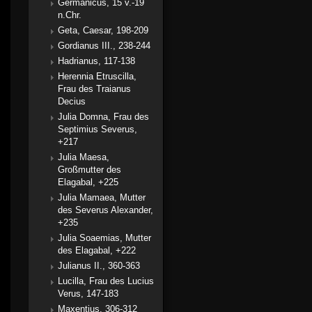
Germanicus, 15 v.-19
n.Chr.
Geta, Caesar, 198-209
Gordianus III., 238-244
Hadrianus, 117-138
Herennia Etruscilla,
Frau des Traianus
Decius
Julia Domna, Frau des
Septimius Severus,
+217
Julia Maesa,
Großmutter des
Elagabal, +225
Julia Mamaea, Mutter
des Severus Alexander,
+235
Julia Soaemias, Mutter
des Elagabal, +222
Julianus II., 360-363
Lucilla, Frau des Lucius
Verus, 147-183
Maxentius, 306-312