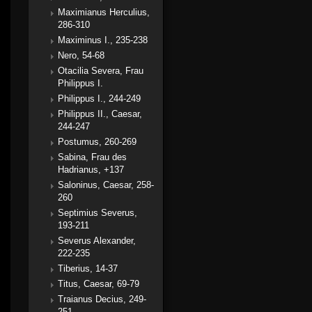
Maximianus Herculius,
286-310
Maximinus I., 235-238
Nero, 54-68
Otacilia Severa, Frau
Philippus I.
Philippus I., 244-249
Philippus II., Caesar,
244-247
Postumus, 260-269
Sabina, Frau des
Hadrianus, +137
Saloninus, Caesar, 258-
260
Septimius Severus,
193-211
Severus Alexander,
222-235
Tiberius, 14-37
Titus, Caesar, 69-79
Traianus Decius, 249-
251