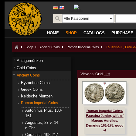
translate
HOME
SHOP
CATALOGS
PURCHASE
Shop
Ancient Coins
Roman Imperial Coins
Faustina II., Frau 
Anlagemünzen
Gold Coins
View as:
Grid
List
Ancient Coins
Byzantine Coins
Greek Coins
Keltische Münzen
Roman Imperial Coins
Antoninus Pius, 138-
Roman Imperial Coins,
161
Faustina Junior, wife of
Marcus Aurelius,
Augustus, 27 v.-14
Denarius 161-175, good
n.Chr.
vf
Caracalla, 198-217