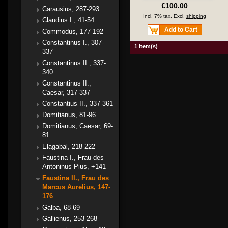
€100.00
Carausius, 287-293
Incl. 7% tax, Excl.
shipping
Claudius I., 41-54
Add to Cart
Commodus, 177-192
Constantinus I., 307-
1 Item(s)
337
Constantinus II., 337-
340
Constantinus II.,
Caesar, 317-337
Constantius II., 337-361
Domitianus, 81-96
Domitianus, Caesar, 69-
81
Elagabal, 218-222
Faustina I., Frau des
Antoninus Pius, +141
Faustina II., Frau des
Marcus Aurelius, 147-
176
Galba, 68-69
Gallienus, 253-268