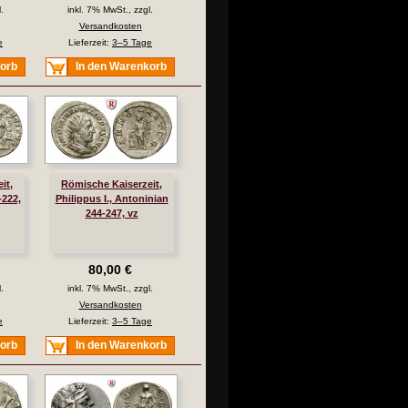
.
inkl. 7% MwSt., zzgl.
Versandkosten
e
Lieferzeit:
3–5 Tage
korb
In den Warenkorb
it,
Römische Kaiserzeit,
-222,
Philippus I., Antoninian
244-247, vz
80,00 €
.
inkl. 7% MwSt., zzgl.
Versandkosten
e
Lieferzeit:
3–5 Tage
korb
In den Warenkorb