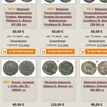
NEU!
NEU!
NEU!
Römische
Römische
Römisch
Provinzialprägungen,
Provinzialprägungen,
Provinzialprägung
Thrakien, Mesembria,
Thrakien-Donaugebiet,
Thrakien, Anchial
Philippus II., Bronze
Markianopolis,
Gordianus III., Br
247-249, ss+
Gordianus III., Bronze
238-244, ss
238-241, ss+
60,00 €
65,00 €
65,00 €
inkl. 7% MwSt., zzgl.
inkl. 7% MwSt., zzgl.
inkl. 7% MwSt., zzgl
Versandkosten
Versandkosten
Versandkosten
Lieferzeit:
3–5 Tage
Lieferzeit:
3–5 Tage
Lieferzeit:
3–5 Tag
In den Warenkorb
In den Warenkorb
In den Waren
NEU!
Byzanz, Justinian
Römische Kaiserzeit,
Römische Kaiserze
I., Follis Jahr 20 =
Julianus II., Bronze, ss+
Gallienus, Antonin
546/547, ss
260-268, vz
80,00 €
110,00 €
95,00 €