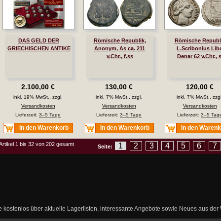
DAS GELD DER
Römische Republik,
Römische Republi
GRIECHISCHEN ANTIKE
Anonym, As ca. 211
L.Scribonius Lib
v.Chr., f.ss
Denar 62 v.Chr., 
2.100,00 €
130,00 €
120,00 €
inkl. 19% MwSt., zzgl.
inkl. 7% MwSt., zzgl.
inkl. 7% MwSt., zzgl
Versandkosten
Versandkosten
Versandkosten
Lieferzeit:
3–5 Tage
Lieferzeit:
3–5 Tage
Lieferzeit:
3–5 Tag
In den Warenkorb
In den Warenkorb
In den Waren
Artikel 1 bis 32 von 202 gesamt
1
2
3
4
5
6
7
Seite:
ie kostenlos über aktuelle Lagerlisten, interessante Angebote sowie Neues aus de