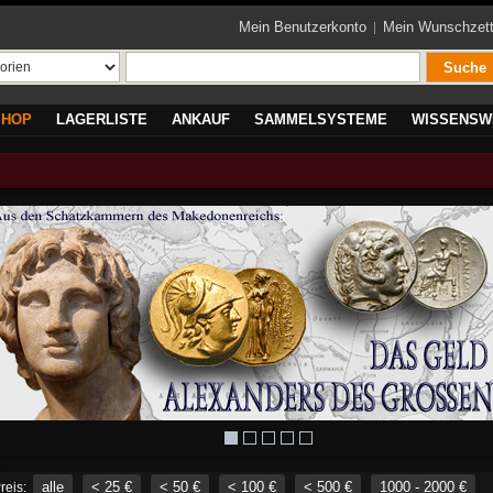
Mein Benutzerkonto
Mein Wunschzett
Suche
SHOP
LAGERLISTE
ANKAUF
SAMMELSYSTEME
WISSENSW
alle
< 25 €
< 50 €
< 100 €
< 500 €
1000 - 2000 €
reis: