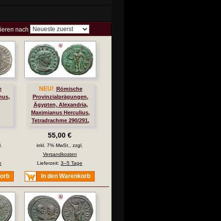
tieren nach
NEU!
e
Römische
nus,
Provinzialprägungen,
Ägypten, Alexandria,
Maximianus Herculius,
Tetradrachme 290/291,
ss-vz
55,00 €
.
inkl. 7% MwSt., zzgl.
Versandkosten
e
Lieferzeit:
3–5 Tage
korb
In den Warenkorb