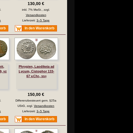
130,00 €
.
inkl. 7% MwSt., zzgl.
Versandkosten
e
Lieferzeit:
3–5 Tage
korb
In den Warenkorb
it,
Phrygien, Laodikeia ad
9, vz
Lycum, Cistophor 133-
67 v.Chr., ss+
150,00 €
.
Differenzbesteuert gem. §25a
UStG, zzgl.
Versandkosten
e
Lieferzeit:
3–5 Tage
korb
In den Warenkorb