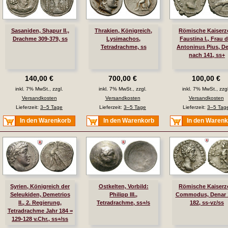
Sasaniden, Shapur II.,
Thrakien, Königreich,
Römische Kaiserze
Drachme 309-379, ss
Lysimachos,
Faustina I., Frau 
Tetradrachme, ss
Antoninus Pius, D
nach 141, ss+
140,00 €
700,00 €
100,00 €
inkl. 7% MwSt., zzgl.
inkl. 7% MwSt., zzgl.
inkl. 7% MwSt., zzgl
Versandkosten
Versandkosten
Versandkosten
Lieferzeit:
3–5 Tage
Lieferzeit:
3–5 Tage
Lieferzeit:
3–5 Tag
In den Warenkorb
In den Warenkorb
In den Waren
Syrien, Königreich der
Ostkelten, Vorbild:
Römische Kaiserze
Seleukiden, Demetrios
Philipp III.,
Commodus, Denar 
II., 2. Regierung,
Tetradrachme, ss+/s
182, ss-vz/ss
Tetradrachme Jahr 184 =
129-128 v.Chr., ss+/ss