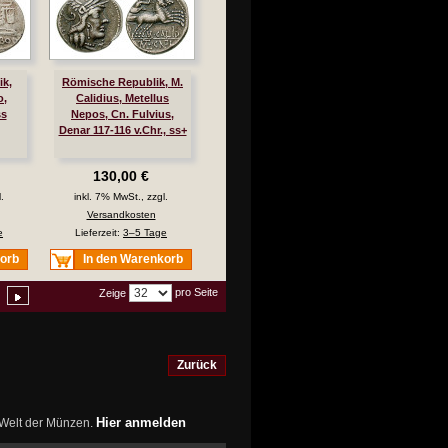
k,
Römische Republik, M.
o,
Calidius, Metellus
ss
Nepos, Cn. Fulvius,
Denar 117-116 v.Chr., ss+
130,00 €
.
inkl. 7% MwSt., zzgl.
Versandkosten
e
Lieferzeit:
3–5 Tage
korb
In den Warenkorb
pro Seite
Zeige
Zurück
Hier anmelden
r Welt der Münzen.