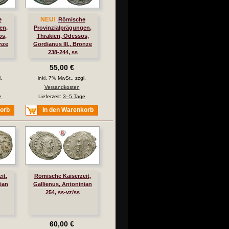
NEU!
e
Römische
en,
Provinzialprägungen,
os,
Thrakien, Odessos,
onze
Gordianus III., Bronze
238-244, ss
55,00 €
.
inkl. 7% MwSt., zzgl.
Versandkosten
e
Lieferzeit:
3–5 Tage
korb
In den Warenkorb
it,
Römische Kaiserzeit,
ian
Gallienus, Antoninian
254, ss-vz/ss
60,00 €