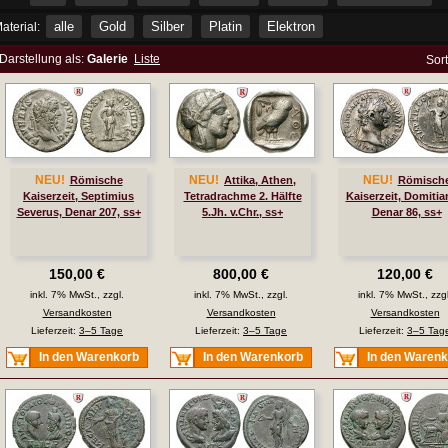
alle
Gold
Silber
Platin
Elektron
aterial:
Darstellung als:
Galerie
Liste
Sor
NEU!
NEU!
NEU!
Römische
Attika, Athen,
Römisch
Kaiserzeit, Septimius
Tetradrachme 2. Hälfte
Kaiserzeit, Domitia
Severus, Denar 207, ss+
5.Jh. v.Chr., ss+
Denar 86, ss+
150,00 €
800,00 €
120,00 €
inkl. 7% MwSt., zzgl.
inkl. 7% MwSt., zzgl.
inkl. 7% MwSt., zzgl
Versandkosten
Versandkosten
Versandkosten
Lieferzeit:
3–5 Tage
Lieferzeit:
3–5 Tage
Lieferzeit:
3–5 Tag
In den Warenkorb
In den Warenkorb
In den Waren