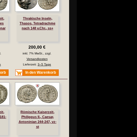
it,
Thrakische Inseln,
des
Thasos, Tetradrachme
enar
nach 148 v.Chr., ss+
200,00 €
.
inkl. 7% MwSt., zzgl.
Versandkosten
e
Lieferzeit:
3–5 Tage
korb
In den Warenkorb
it,
Römische Kaiserzeit,
181-
Philippus II., Caesar,
Antoninian 244-247, vz-
st