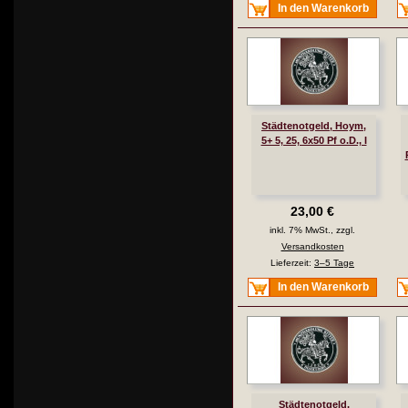
In den Warenkorb
Städtenotgeld, Hoym,
5+ 5, 25, 6x50 Pf o.D., I
23,00 €
inkl. 7% MwSt., zzgl.
Versandkosten
Lieferzeit:
3–5 Tage
In den Warenkorb
Städtenotgeld,