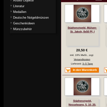
Antike Objekte
Literatur
Medaillen
Deutsche Notgeldmünzen
Geschenkideen
Städtenotgeld, Mülsen-
Münzzubehör
St. Jakob, 8x50 Pf, I
20,50 €
inkl. 19% MwSt., zzgl.
Versandkosten
Lieferzeit:
3–5 Tage
In den Warenkorb
Städtenotgeld,
Nesselwang, 5, 10, 20,