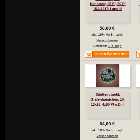
Hannover, 25 Pf, 50 Pf
15.3.1917, I und III
56,00 €
inkl. 19% MwSt., zzgl.
Versandkosten
Lieferzeit:
3–5 Tage
In den Warenkorb
Städtenotgeld,
Gräfenhainichen, 10,
12x25, 4x50 Pf o.D., I
64,00 €
inkl. 19% MwSt., zzgl.
Versandkosten