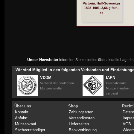
Victoria, Half-Sovereign
1893-1901, 3,66 g fein,
ss
Unser Newsletter
informiert Sie kostenlos über aktuelle Lagerl
Wir sind Mitglied in den folgenden Verbänden und Einrichtung
VDDM
IAPN
Verband der deutschen
Internationaler
Münzenhändler
Münzenhändler-
verband
Über uns
Shop
Rechtl
Kontakt
Zahlungsarten
Daten
Anfahrt
Versandkosten
Impre
Münzankauf
Lieferzeiten
AGB
Sachverständiger
Bankverbindung
Widerr