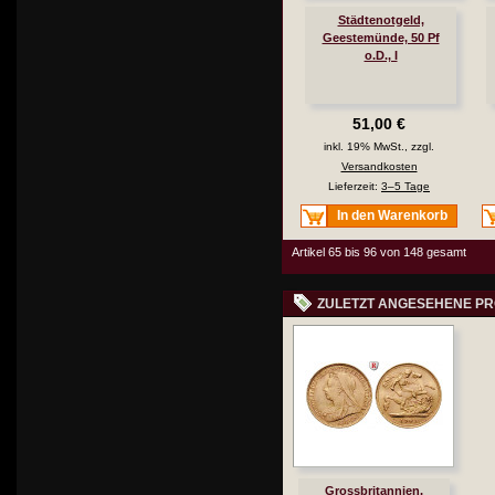
Städtenotgeld,
Geestemünde, 50 Pf
o.D., I
51,00 €
inkl. 19% MwSt., zzgl.
Versandkosten
Lieferzeit:
3–5 Tage
In den Warenkorb
Artikel 65 bis 96 von 148 gesamt
ZULETZT ANGESEHENE P
Grossbritannien,