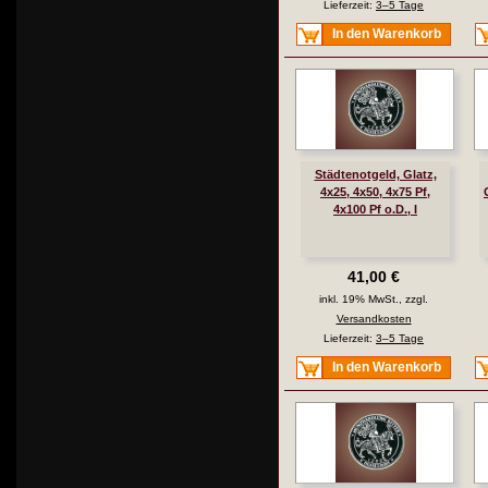
Lieferzeit:
3–5 Tage
In den Warenkorb
Städtenotgeld, Glatz,
4x25, 4x50, 4x75 Pf,
4x100 Pf o.D., I
41,00 €
inkl. 19% MwSt., zzgl.
Versandkosten
Lieferzeit:
3–5 Tage
In den Warenkorb