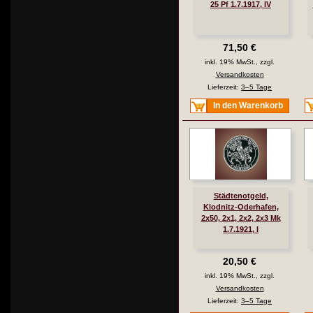
25 Pf 1.7.1917, IV
71,50 €
inkl. 19% MwSt., zzgl.
Versandkosten
Lieferzeit:
3–5 Tage
In den Warenkorb
Städtenotgeld,
Klodnitz-Oderhafen,
2x50, 2x1, 2x2, 2x3 Mk
1.7.1921, I
20,50 €
inkl. 19% MwSt., zzgl.
Versandkosten
Lieferzeit:
3–5 Tage