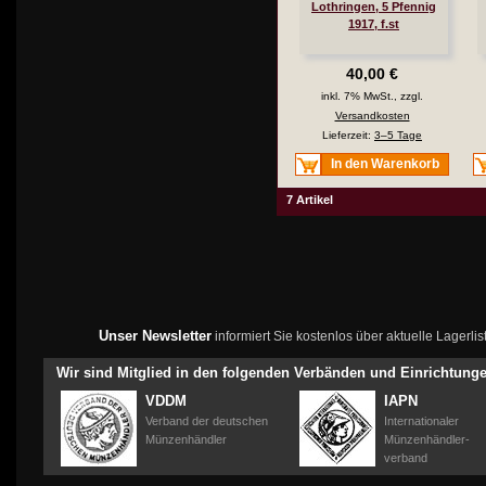
Lothringen, 5 Pfennig
1917, f.st
40,00 €
inkl. 7% MwSt., zzgl.
Versandkosten
Lieferzeit:
3–5 Tage
In den Warenkorb
7 Artikel
Unser Newsletter
informiert Sie kostenlos über aktuelle Lagerl
Wir sind Mitglied in den folgenden Verbänden und Einrichtung
VDDM
IAPN
Verband der deutschen
Internationaler
Münzenhändler
Münzenhändler-
verband