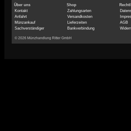
Über uns
Shop
Rechtl
Kontakt
Zahlungsarten
Daten
Anfahrt
Versandkosten
Impre
Münzankauf
Lieferzeiten
AGB
Sachverständiger
Bankverbindung
Widerr
© 2026 Münzhandlung Ritter GmbH