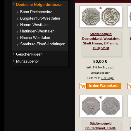
Deutsche Notgeldmünzen
Bonn-Rheinprovinz
Burgsteinfurt-Westfalen
Hamm-Westfalen
Hattingen-Westfalen
Städtenotgeld
Rheine-Westfalen
Deutschland, Westfalen,
Stadt Hamm, 2 Pfennig
Saarburg-Elsaß-Lothringen
1918, vz-st
Geschenkideen
Münzzubehör
80,00 €
inkl. 7% MwSt., zzgl.
Versandkosten
Lieferzeit:
3–5 Tage
In den Warenkorb
Städtenotgeld
Deutschland, Elsaß-