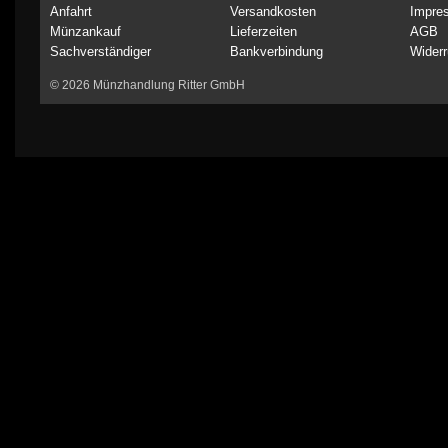
Anfahrt
Versandkosten
Impre
Münzankauf
Lieferzeiten
AGB
Sachverständiger
Bankverbindung
Widerr
© 2026 Münzhandlung Ritter GmbH