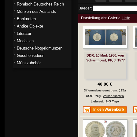
Römisch Deutsches Reich
Jaeger:
Münzen des Auslands
Darstellung als:
Galerie
Liste
Banknoten
Antike Objekte
Literatur
Medaillen
Deutsche Notgeldmünzen
Geschenkideen
DDR, 10 Mark 1980, von
Scharnhorst, PP, J. 1577
Münzzubehör
40,00 €
Differenzbesteuert gem. §25a
UStG, zzgl.
Versandkosten
Lieferzeit:
3–5 Tage
In den Warenkorb