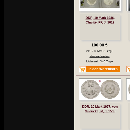
DDR, 10 Mark 1986,
Charité, PP, J. 1612
100,00 €
inkl. 7% MwSt., zzgl.
Versandkosten
Lieferzeit:
3–5 Tage
In den Warenkorb
DDR, 10 Mark 1977, von
Guericke, st, J. 1565