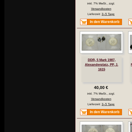
inkl. 7% MwSt., zzgl.
Versandkosten
Lieferzeit:
3–5 Tage
In den Warenkorb
DDR, 5 Mark 1987,
Alexanderplatz, PP, J.
1615
40,00 €
inkl. 7% MwSt., zzgl.
Versandkosten
Lieferzeit:
3–5 Tage
In den Warenkorb