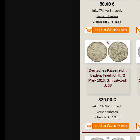
50,00 €
inkl. 7% MwSt., zzgl.
Versandkosten
Lieferzeit:
3–5 Tage
In den Warenkorb
Deutsches Kaiserreich,
Baden, Friedrich II., 2
Mark 1913, G, f.vz/vz-st,
J. 38
320,00 €
inkl. 7% MwSt., zzgl.
Versandkosten
Lieferzeit:
3–5 Tage
In den Warenkorb