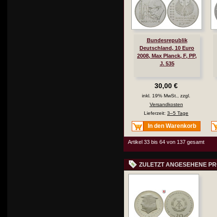
Bundesrepublik
Deutschland, 10 Euro
2008, Max Planck, F, PP,
J. 535
30,00 €
inkl. 19% MwSt., zzgl.
Versandkosten
Lieferzeit:
3–5 Tage
In den Warenkorb
Artikel 33 bis 64 von 137 gesamt
ZULETZT ANGESEHENE P