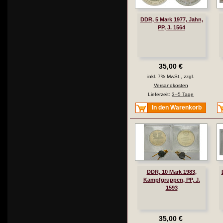
DDR, 5 Mark 1977, Jahn,
PP, J. 1564
35,00 €
inkl. 7% MwSt., zzgl.
Versandkosten
Lieferzeit:
3–5 Tage
In den Warenkorb
DDR, 10 Mark 1983,
Kampfgruppen, PP, J.
1593
35,00 €