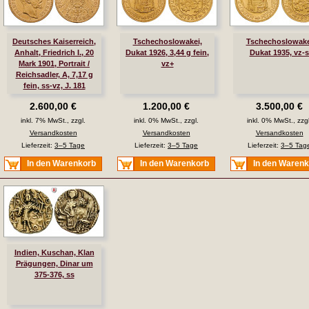
Deutsches Kaiserreich,
Tschechoslowakei,
Tschechoslowake
Anhalt, Friedrich I., 20
Dukat 1926, 3,44 g fein,
Dukat 1935, vz-s
Mark 1901, Portrait /
vz+
Reichsadler, A, 7,17 g
fein, ss-vz, J. 181
2.600,00 €
1.200,00 €
3.500,00 €
inkl. 7% MwSt., zzgl.
inkl. 0% MwSt., zzgl.
inkl. 0% MwSt., zzgl
Versandkosten
Versandkosten
Versandkosten
Lieferzeit:
3–5 Tage
Lieferzeit:
3–5 Tage
Lieferzeit:
3–5 Tag
In den Warenkorb
In den Warenkorb
In den Waren
Indien, Kuschan, Klan
Prägungen, Dinar um
375-376, ss