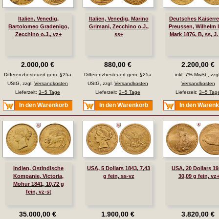
Italien, Venedig,
Italien, Venedig, Marino
Deutsches Kaiserre
Bartolomeo Gradenigo,
Grimani, Zecchino o.J.,
Preussen, Wilhelm I.
Zecchino o.J., vz+
ss+
Mark 1876, B, ss, J.
2.000,00 €
880,00 €
2.200,00 €
Differenzbesteuert gem. §25a
Differenzbesteuert gem. §25a
inkl. 7% MwSt., zzgl
UStG, zzgl.
Versandkosten
UStG, zzgl.
Versandkosten
Versandkosten
Lieferzeit:
3–5 Tage
Lieferzeit:
3–5 Tage
Lieferzeit:
3–5 Tag
In den Warenkorb
In den Warenkorb
In den Waren
Indien, Ostindische
USA, 5 Dollars 1843, 7,43
USA, 20 Dollars 19
Kompanie, Victoria,
g fein, ss-vz
30,09 g fein, vz
Mohur 1841, 10,72 g
fein, vz-st
35.000,00 €
1.900,00 €
3.820,00 €