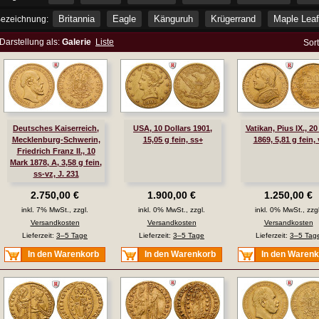
Britannia
Eagle
Känguruh
Krügerrand
Maple Leaf
ezeichnung:
Darstellung als:
Galerie
Liste
Sor
Deutsches Kaiserreich,
USA, 10 Dollars 1901,
Vatikan, Pius IX., 20
Mecklenburg-Schwerin,
15,05 g fein, ss+
1869, 5,81 g fein, 
Friedrich Franz II., 10
Mark 1878, A, 3,58 g fein,
ss-vz, J. 231
2.750,00 €
1.900,00 €
1.250,00 €
inkl. 7% MwSt., zzgl.
inkl. 0% MwSt., zzgl.
inkl. 0% MwSt., zzgl
Versandkosten
Versandkosten
Versandkosten
Lieferzeit:
3–5 Tage
Lieferzeit:
3–5 Tage
Lieferzeit:
3–5 Tag
In den Warenkorb
In den Warenkorb
In den Waren