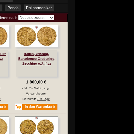
Panda
Philharmoniker
tieren nach
 Lire
Italien, Venedig,
vz
Bartolomeo Gradenigo,
Zecchino o.J., f.vz
1.800,00 €
.
inkl. 7% MwSt., zzgl.
Versandkosten
e
Lieferzeit:
3–5 Tage
korb
In den Warenkorb