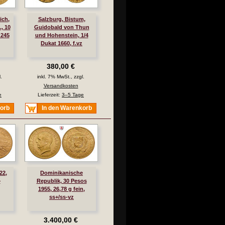
ich,
Salzburg, Bistum,
, 10
Guidobald von Thun
 245
und Hohenstein, 1/4
Dukat 1660, f.vz
380,00 €
.
inkl. 7% MwSt., zzgl.
Versandkosten
e
Lieferzeit:
3–5 Tage
korb
In den Warenkorb
22,
Dominikanische
+
Republik, 30 Pesos
1955, 26,78 g fein,
ss+/ss-vz
3.400,00 €