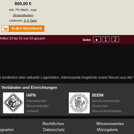
800,00 €
inkl. 7% MwSt., zzgl.
Versandkosten
Lieferzeit:
3–5 Tage
In den Warenkorb
Artikel 33 bis 53 von 53 gesamt
1
2
Seite:
ie kostenlos über aktuelle Lagerlisten, interessante Angebote sowie Neues aus de
en Verbänden und Einrichtungen
IAPN
BDDM
Internationaler
Berufsverband des
Münzenhändler-
Deutschen
verband
Münzenfachhandels
Rechtliches
Wissenswertes
ngsarten
Datenschutz
Münzgalerie