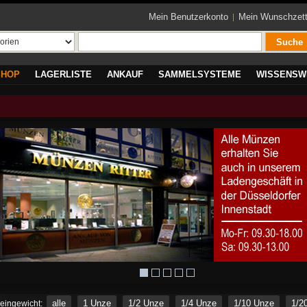
Mein Benutzerkonto
Mein Wunschzett
Suche
SHOP
LAGERLISTE
ANKAUF
SAMMELSYSTEME
WISSENSW
alle
1 Unze
1/2 Unze
1/4 Unze
1/10 Unze
1/2
eingewicht: