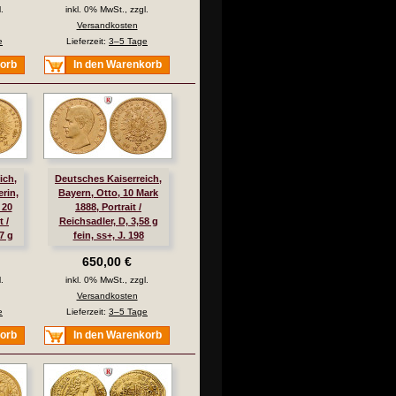
.
inkl. 0% MwSt., zzgl.
Versandkosten
e
Lieferzeit:
3–5 Tage
korb
In den Warenkorb
ich,
Deutsches Kaiserreich,
rin,
Bayern, Otto, 10 Mark
 20
1888, Portrait /
t /
Reichsadler, D, 3,58 g
7 g
fein, ss+, J. 198
230
650,00 €
.
inkl. 0% MwSt., zzgl.
Versandkosten
e
Lieferzeit:
3–5 Tage
korb
In den Warenkorb