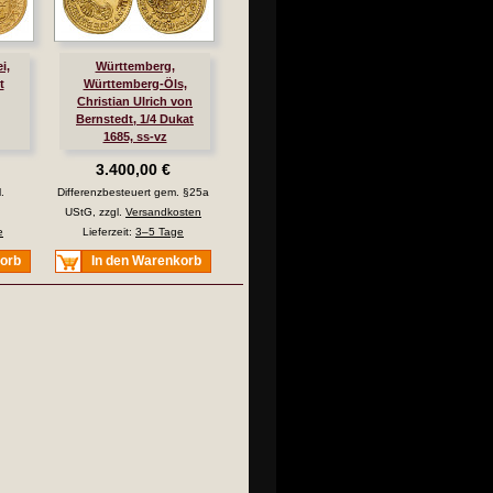
i,
Württemberg,
t
Württemberg-Öls,
Christian Ulrich von
Bernstedt, 1/4 Dukat
1685, ss-vz
3.400,00 €
.
Differenzbesteuert gem. §25a
UStG, zzgl.
Versandkosten
e
Lieferzeit:
3–5 Tage
korb
In den Warenkorb