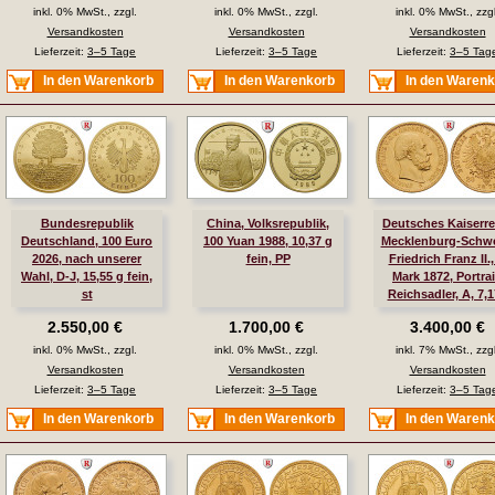
inkl. 0% MwSt., zzgl.
inkl. 0% MwSt., zzgl.
inkl. 0% MwSt., zzgl
Versandkosten
Versandkosten
Versandkosten
Lieferzeit:
3–5 Tage
Lieferzeit:
3–5 Tage
Lieferzeit:
3–5 Tag
In den Warenkorb
In den Warenkorb
In den Waren
Bundesrepublik
China, Volksrepublik,
Deutsches Kaiserre
Deutschland, 100 Euro
100 Yuan 1988, 10,37 g
Mecklenburg-Schwe
2026, nach unserer
fein, PP
Friedrich Franz II.,
Wahl, D-J, 15,55 g fein,
Mark 1872, Portrai
st
Reichsadler, A, 7,1
fein, vz/vz-st, J. 
2.550,00 €
1.700,00 €
3.400,00 €
inkl. 0% MwSt., zzgl.
inkl. 0% MwSt., zzgl.
inkl. 7% MwSt., zzgl
Versandkosten
Versandkosten
Versandkosten
Lieferzeit:
3–5 Tage
Lieferzeit:
3–5 Tage
Lieferzeit:
3–5 Tag
In den Warenkorb
In den Warenkorb
In den Waren