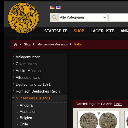
STARTSEITE
SHOP
LAGERLISTE
AN
Shop
Münzen des Auslands
Italien
Anlagemünzen
Goldmünzen
Antike Münzen
Altdeutschland
Deutschland ab 1871
Römisch Deutsches Reich
Münzen des Auslands
Darstellung als:
Galerie
Liste
Andorra
Australien
Belgien
Chile