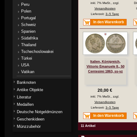
inkl. 7% MwSt., zzgl.
Di
Peru
Versandkosten
Polen
Lieferzeit:
3–5 Tage
Portugal
In den Warenkorb
Schweiz
Spanien
Südafrika
Thailand
Tschechoslowakei
Türkei
Italien, Königreich,
USA
Vittorio Emanuele II., 50
Vatikan
Centesimi 1863, ss-vz
Banknoten
Antike Objekte
20,00 €
Literatur
inkl. 7% MwSt., zzgl.
Versandkosten
Medaillen
Lieferzeit:
3–5 Tage
Deutsche Notgeldmünzen
In den Warenkorb
Geschenkideen
11 Artikel
Münzzubehör