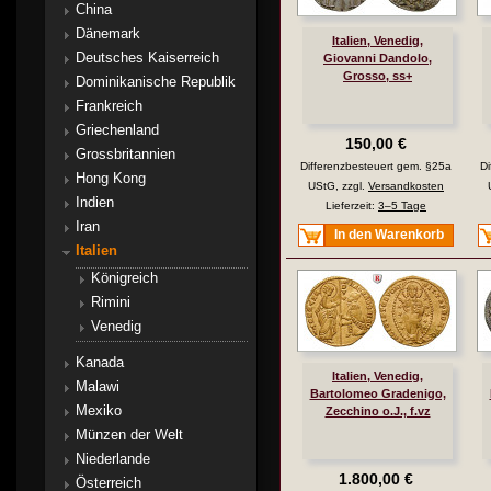
China
Dänemark
Italien, Venedig,
Deutsches Kaiserreich
Giovanni Dandolo,
Grosso, ss+
Dominikanische Republik
Frankreich
Griechenland
150,00 €
Grossbritannien
Differenzbesteuert gem. §25a
Di
Hong Kong
UStG, zzgl.
Versandkosten
Indien
Lieferzeit:
3–5 Tage
Iran
In den Warenkorb
Italien
Königreich
Rimini
Venedig
Kanada
Italien, Venedig,
Malawi
Bartolomeo Gradenigo,
Mexiko
Zecchino o.J., f.vz
Münzen der Welt
Niederlande
1.800,00 €
Österreich