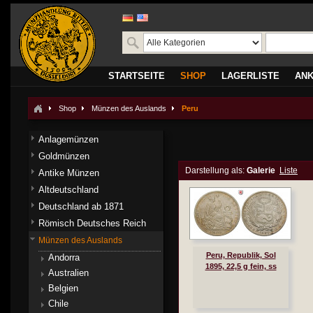
STARTSEITE
SHOP
LAGERLISTE
AN
Shop
Münzen des Auslands
Peru
Anlagemünzen
Goldmünzen
Darstellung als:
Galerie
Liste
Antike Münzen
Altdeutschland
Deutschland ab 1871
Römisch Deutsches Reich
Münzen des Auslands
Peru, Republik, Sol
Andorra
1895, 22,5 g fein, ss
Australien
Belgien
Chile