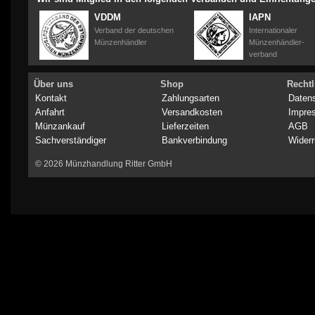
VDDM
IAPN
Verband der deutschen
Internationaler
Münzenhändler
Münzenhändler-
verband
Über uns
Shop
Rechtl
Kontakt
Zahlungsarten
Daten
Anfahrt
Versandkosten
Impre
Münzankauf
Lieferzeiten
AGB
Sachverständiger
Bankverbindung
Widerr
© 2026 Münzhandlung Ritter GmbH