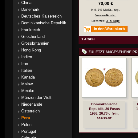
China
70,00 €
Dänemark
inkl. 7% MwSt., zzgl.
Versandkosten
Deutsches Kaiserreich
Lieferzeit:
3–5 Tage
Dominikanische Republik
In den Warenkorb
Frankreich
Griechenland
1 Artikel
Grossbritannien
Hong Kong
ZULETZT ANGESEHENE P
Indien
Iran
Italien
Kanada
Malawi
Mexiko
Münzen der Welt
Niederlande
Dominikanische
Republik, 30 Pesos
1
Österreich
1955, 26,78 g fein,
Peru
ss+/ss-vz
Polen
Portugal