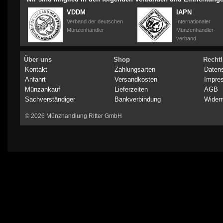
VDDM
IAPN
Verband der deutschen
Internationaler
Münzenhändler
Münzenhändler-
verband
Über uns
Shop
Rechtl
Kontakt
Zahlungsarten
Daten
Anfahrt
Versandkosten
Impre
Münzankauf
Lieferzeiten
AGB
Sachverständiger
Bankverbindung
Widerr
© 2026 Münzhandlung Ritter GmbH