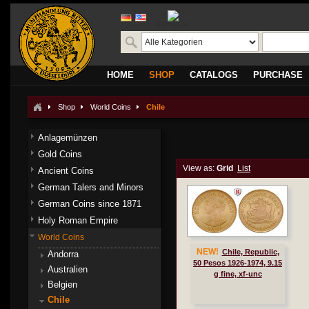
translate
HOME
SHOP
CATALOGS
PURCHASE
Shop
World Coins
Chile
Anlagemünzen
Gold Coins
View as:
Grid
List
Ancient Coins
German Talers and Minors
German Coins since 1871
Holy Roman Empire
World Coins
NEW!
Chile, Republic,
Andorra
50 Pesos 1926-1974, 9.15
Australien
g fine, xf-unc
Belgien
Chile