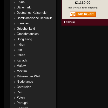
China
€1,160.00
Dänemark
Incl. 0% tax, Excl.
shipping
Deutsches Kaiserreich
Add to Cart
Dominikanische Republik
1 Item(s)
Frankreich
Griechenland
Grossbritannien
Hong Kong
Indien
Iran
Italien
Kanada
Malawi
Mexiko
Münzen der Welt
Niederlande
Österreich
Peru
Polen
Portugal