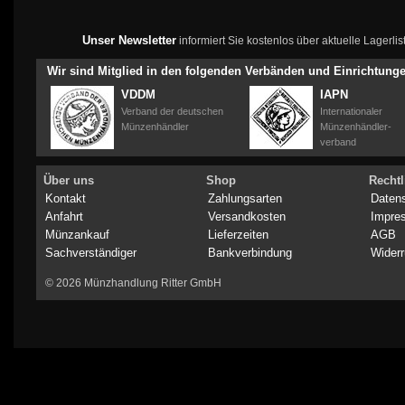
Unser Newsletter
informiert Sie kostenlos über aktuelle Lagerl
Wir sind Mitglied in den folgenden Verbänden und Einrichtung
VDDM
IAPN
Verband der deutschen
Internationaler
Münzenhändler
Münzenhändler-
verband
Über uns
Shop
Rechtl
Kontakt
Zahlungsarten
Daten
Anfahrt
Versandkosten
Impre
Münzankauf
Lieferzeiten
AGB
Sachverständiger
Bankverbindung
Widerr
© 2026 Münzhandlung Ritter GmbH