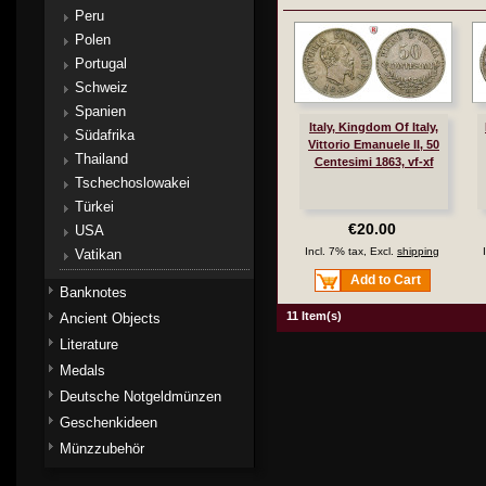
Peru
Polen
Portugal
Schweiz
Spanien
Italy, Kingdom Of Italy,
Südafrika
Vittorio Emanuele II, 50
Thailand
Centesimi 1863, vf-xf
Tschechoslowakei
Türkei
€20.00
USA
Incl. 7% tax, Excl.
shipping
Vatikan
Add to Cart
Banknotes
11 Item(s)
Ancient Objects
Literature
Medals
Deutsche Notgeldmünzen
Geschenkideen
Münzzubehör