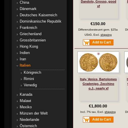
Dandolo, Grosso, good
China
vf
Dänemark
Deutsches Kaiserreich
Dominikanische Republik
€150.00
Frankreich
Differenzbesteuert gem. §25a
Di
Griechenland
UStG, Excl.
shipping
Grossbritannien
Add to Cart
Hong Kong
Indien
Iran
Italien
Königreich
Rimini
Italy, Venice, Bartolomeo
Gradenigo, Zecchino
Venedig
o.J., nearly xf
Kanada
Malawi
€1,800.00
Mexiko
Incl. 7% tax, Excl.
shipping
Di
Münzen der Welt
Niederlande
Add to Cart
Österreich