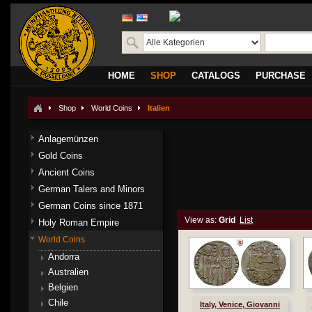
translate
HOME
SHOP
CATALOGS
PURCHASE
Shop
World Coins
Italien
Anlagemünzen
Gold Coins
Ancient Coins
German Talers and Minors
German Coins since 1871
View as:
Grid
List
Holy Roman Empire
World Coins
Andorra
Australien
Belgien
Chile
Italy, Venice, Giovanni