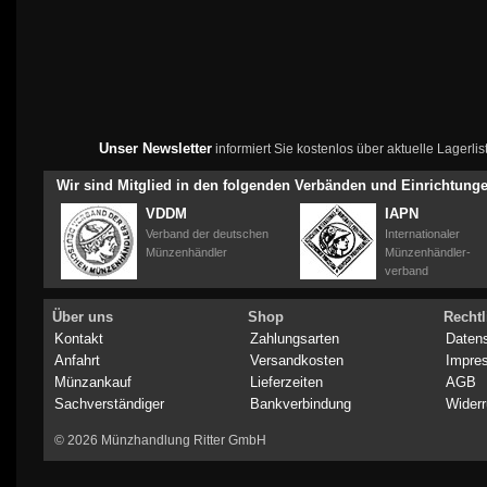
Unser Newsletter
informiert Sie kostenlos über aktuelle Lagerl
Wir sind Mitglied in den folgenden Verbänden und Einrichtung
VDDM
IAPN
Verband der deutschen
Internationaler
Münzenhändler
Münzenhändler-
verband
Über uns
Shop
Rechtl
Kontakt
Zahlungsarten
Daten
Anfahrt
Versandkosten
Impre
Münzankauf
Lieferzeiten
AGB
Sachverständiger
Bankverbindung
Widerr
© 2026 Münzhandlung Ritter GmbH