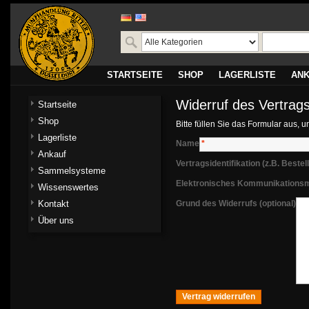
STARTSEITE
SHOP
LAGERLISTE
AN
Widerruf des Vertrag
Startseite
Shop
Bitte füllen Sie das Formular aus, u
Lagerliste
Name
*
Ankauf
Vertragsidentifikation (z.B. Best
Sammelsysteme
Elektronisches Kommunikationsmi
Wissenswertes
Kontakt
Grund des Widerrufs (optional)
Über uns
Vertrag widerrufen