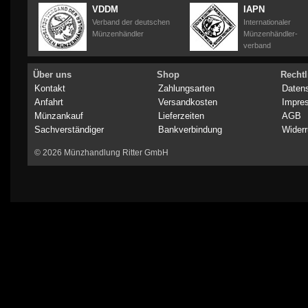
VDDM
IAPN
Verband der deutschen
Internationaler
Münzenhändler
Münzenhändler-
verband
Über uns
Shop
Rechtl
Kontakt
Zahlungsarten
Daten
Anfahrt
Versandkosten
Impre
Münzankauf
Lieferzeiten
AGB
Sachverständiger
Bankverbindung
Widerr
© 2026 Münzhandlung Ritter GmbH