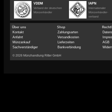
VDDM
IAPN
Verband der deutschen
Internationaler
Münzenhändler
Münzenhändler-
verband
Über uns
Shop
Rechtl
Kontakt
Zahlungsarten
Daten
Anfahrt
Versandkosten
Impre
Münzankauf
Lieferzeiten
AGB
Sachverständiger
Bankverbindung
Widerr
© 2026 Münzhandlung Ritter GmbH