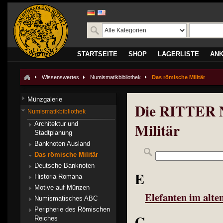
STARTSEITE
SHOP
LAGERLISTE
AN
Wissenswertes
Numismatikbibliothek
Das römische Militär
Münzgalerie
Die RITTER N
Numismatikbibliothek
Militär
Architektur und
Stadtplanung
Banknoten Ausland
Das römische Militär
Deutsche Banknoten
E
Historia Romana
Motive auf Münzen
Elefanten im alt
Numismatisches ABC
Peripherie des Römischen
G
Reiches