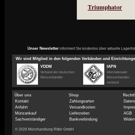
Triumphator
Unser Newsletter
informiert Sie kostenlos über aktuelle Lagerl
Wir sind Mitglied in den folgenden Verbänden und Einrichtung
VDDM
IAPN
Verband der deutschen
Internationaler
Münzenhändler
Münzenhändler-
verband
Über uns
Shop
Rechtl
Kontakt
Zahlungsarten
Daten
Anfahrt
Versandkosten
Impre
Münzankauf
Lieferzeiten
AGB
Sachverständiger
Bankverbindung
Widerr
© 2026 Münzhandlung Ritter GmbH