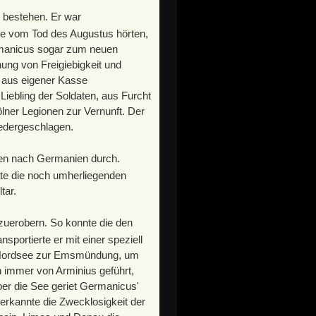
 bestehen. Er war
se vom Tod des Augustus hörten,
ermanicus sogar zum neuen
ung von Freigiebigkeit und
r aus eigener Kasse
iebling der Soldaten, aus Furcht
ölner Legionen zur Vernunft. Der
iedergeschlagen.
nen nach Germanien durch.
ete die noch umherliegenden
tar.
zuerobern. So konnte die den
portierte er mit einer speziell
ie Nordsee zur Emsmündung, um
 immer von Arminius geführt,
er die See geriet Germanicus'
 erkannte die Zwecklosigkeit der