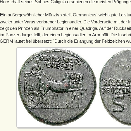
Herrschaft seines Sohnes Caligula erschienen die meisten Prägunge
E
in außergewöhnlicher Münztyp stellt Germanicus' wichtigste Leist
zweier unter Varus verlorener Legionsadler. Die Vorderseite mit 
zeigt den Prinzen als Triumphator in einer Quadriga. Auf der Rücksei
im Panzer dargestellt, der einen Legionsadler im Arm hält. Die In
GERM lautet frei übersetzt: "Durch die Erlangung der Feldzeichen w