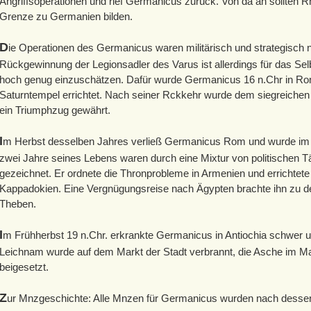
Angriffsoperationen und rief Germanicus zurück. Von da an sollten 
Grenze zu Germanien bilden.
D
ie Operationen des Germanicus waren militärisch und strategisch 
Rückgewinnung der Legionsadler des Varus ist allerdings für das Sel
hoch genug einzuschätzen. Dafür wurde Germanicus 16 n.Chr in R
Saturntempel errichtet. Nach seiner Rckkehr wurde dem siegreichen 
ein Triumphzug gewährt.
I
m Herbst desselben Jahres verließ Germanicus Rom und wurde im O
zwei Jahre seines Lebens waren durch eine Mixtur von politischen Tä
gezeichnet. Er ordnete die Thronprobleme in Armenien und errichtet
Kappadokien. Eine Vergnügungsreise nach Ägypten brachte ihn zu d
Theben.
I
m Frühherbst 19 n.Chr. erkrankte Germanicus in Antiochia schwer un
Leichnam wurde auf dem Markt der Stadt verbrannt, die Asche im 
beigesetzt.
Z
ur Mnzgeschichte: Alle Mnzen für Germanicus wurden nach dessen