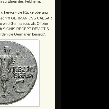
n zu Ehren des Feldherrn.
ung hervor - die Rückeroberung
der Inschrift GERMANICVS CAESAR
te wird Germanicus als Offizier
schrift SIGNIS RECEPT DEVICTIS
urden die Germanen besiegt".