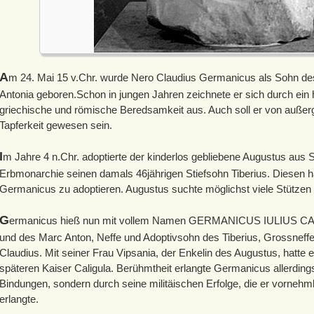
A
m 24. Mai 15 v.Chr. wurde Nero Claudius Germanicus als Sohn de
Antonia geboren.Schon in jungen Jahren zeichnete er sich durch ein 
griechische und römische Beredsamkeit aus. Auch soll er von außer
Tapferkeit gewesen sein.
I
m Jahre 4 n.Chr. adoptierte der kinderlos gebliebene Augustus aus 
Erbmonarchie seinen damals 46jährigen Stiefsohn Tiberius. Diesen h
Germanicus zu adoptieren. Augustus suchte möglichst viele Stützen f
G
ermanicus hieß nun mit vollem Namen GERMANICUS IULIUS CAES
und des Marc Anton, Neffe und Adoptivsohn des Tiberius, Grossneff
Claudius. Mit seiner Frau Vipsania, der Enkelin des Augustus, hatte 
späteren Kaiser Caligula. Berühmtheit erlangte Germanicus allerdings
Bindungen, sondern durch seine militäischen Erfolge, die er vornehm
erlangte.