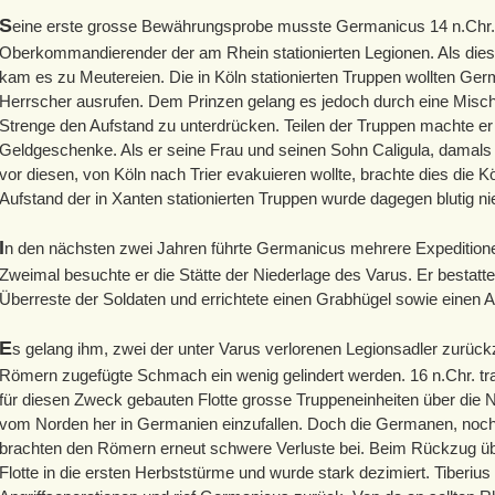
S
eine erste grosse Bewährungsprobe musste Germanicus 14 n.Chr.
Oberkommandierender der am Rhein stationierten Legionen. Als die
kam es zu Meutereien. Die in Köln stationierten Truppen wollten G
Herrscher ausrufen. Dem Prinzen gelang es jedoch durch eine Misch
Strenge den Aufstand zu unterdrücken. Teilen der Truppen machte e
Geldgeschenke. Als er seine Frau und seinen Sohn Caligula, damals L
vor diesen, von Köln nach Trier evakuieren wollte, brachte dies die K
Aufstand der in Xanten stationierten Truppen wurde dagegen blutig n
I
n den nächsten zwei Jahren führte Germanicus mehrere Expeditio
Zweimal besuchte er die Stätte der Niederlage des Varus. Er bestatt
Überreste der Soldaten und errichtete einen Grabhügel sowie einen Al
E
s gelang ihm, zwei der unter Varus verlorenen Legionsadler zurück
Römern zugefügte Schmach ein wenig gelindert werden. 16 n.Chr. trans
für diesen Zweck gebauten Flotte grosse Truppeneinheiten über d
vom Norden her in Germanien einzufallen. Doch die Germanen, noch
brachten den Römern erneut schwere Verluste bei. Beim Rückzug üb
Flotte in die ersten Herbststürme und wurde stark dezimiert. Tiberius