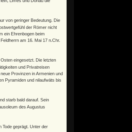
Rhein, Limes und Donau die
nur von geringer Bedeutung. Die
bstwertgefühl der Römer nicht
om ein Ehrenbogen beim
Feldherrn am 16. Mai 17 n.Chr.
sten eingesetzt. Die letzten
tigkeiten und Privatreisen
e neue Provinzen in Armenien und
en Pyramiden und nilaufwäts bis
d starb bald darauf. Sein
Mausoleum des Augustus
 Tode geprägt. Unter der