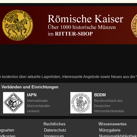
ie kostenlos über aktuelle Lagerlisten, interessante Angebote sowie Neues aus de
en Verbänden und Einrichtungen
IAPN
BDDM
Internationaler
Berufsverband des
Münzenhändler-
Deutschen
verband
Münzenfachhandels
Rechtliches
Wissenswertes
ngsarten
Datenschutz
Münzgalerie
ndkosten
Impressum
Numismatikbibliothek