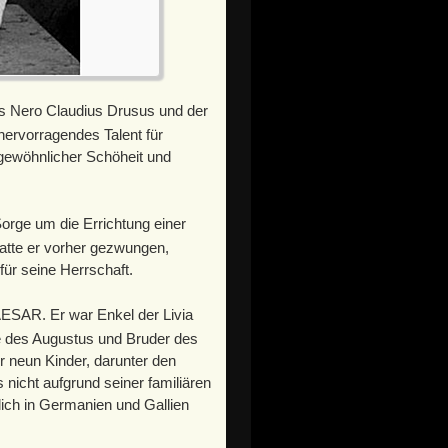
s Nero Claudius Drusus und der
hervorragendes Talent für
gewöhnlicher Schöheit und
Sorge um die Errichtung einer
atte er vorher gezwungen,
ür seine Herrschaft.
AR. Er war Enkel der Livia
e des Augustus und Bruder des
er neun Kinder, darunter den
 nicht aufgrund seiner familiären
lich in Germanien und Gallien