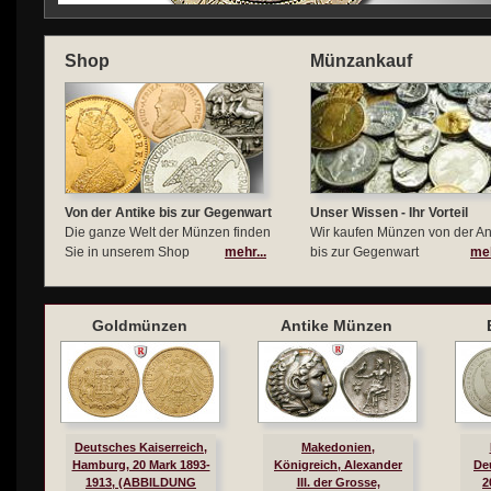
Shop
Münzankauf
Von der Antike bis zur Gegenwart
Unser Wissen - Ihr Vorteil
Die ganze Welt der Münzen finden
Wir kaufen Münzen von der An
Sie in unserem Shop
mehr...
bis zur Gegenwart
meh
Goldmünzen
Antike Münzen
Deutsches Kaiserreich,
Makedonien,
Hamburg, 20 Mark 1893-
Königreich, Alexander
De
1913, (ABBILDUNG
III. der Grosse,
2