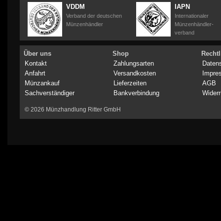
VDDM
IAPN
Verband der deutschen
Internationaler
Münzenhändler
Münzenhändler-
verband
Über uns
Shop
Rechtl
Kontakt
Zahlungsarten
Daten
Anfahrt
Versandkosten
Impre
Münzankauf
Lieferzeiten
AGB
Sachverständiger
Bankverbindung
Widerr
© 2026 Münzhandlung Ritter GmbH