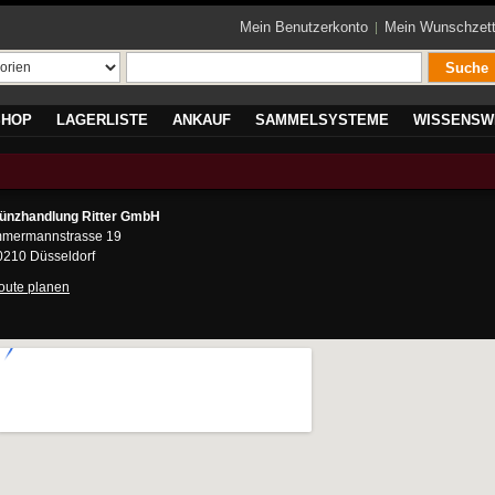
Mein Benutzerkonto
Mein Wunschzett
Suche
SHOP
LAGERLISTE
ANKAUF
SAMMELSYSTEME
WISSENSW
ünzhandlung Ritter GmbH
mmermannstrasse 19
0210 Düsseldorf
oute planen