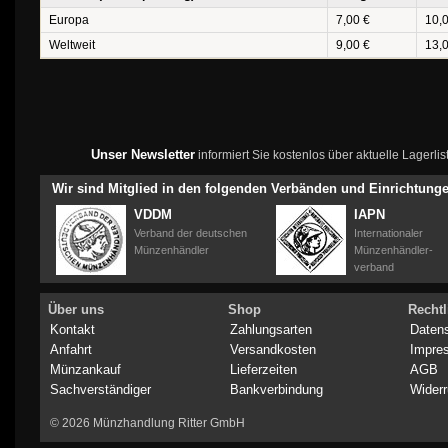
Europa
7,00 €
10,
Weltweit
9,00 €
13,
Unser Newsletter
informiert Sie kostenlos über aktuelle Lagerl
Wir sind Mitglied in den folgenden Verbänden und Einrichtung
VDDM
IAPN
Verband der deutschen
Internationaler
Münzenhändler
Münzenhändler-
verband
Über uns
Shop
Rechtl
Kontakt
Zahlungsarten
Daten
Anfahrt
Versandkosten
Impre
Münzankauf
Lieferzeiten
AGB
Sachverständiger
Bankverbindung
Widerr
© 2026 Münzhandlung Ritter GmbH