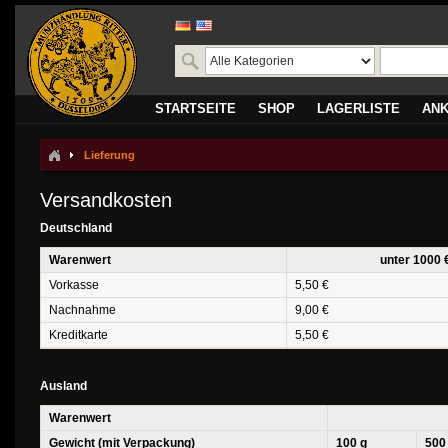
STARTSEITE
SHOP
LAGERLISTE
AN
Lieferung
Versandkosten
Deutschland
Warenwert
unter 1000 
Vorkasse
5,50 €
Nachnahme
9,00 €
Kreditkarte
5,50 €
Ausland
Warenwert
Gewicht (mit Verpackung)
100 g
500