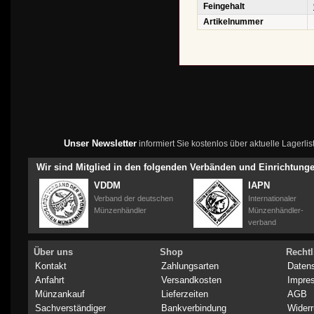
Feingehalt
Artikelnummer
Unser Newsletter
informiert Sie kostenlos über aktuelle Lagerl
Wir sind Mitglied in den folgenden Verbänden und Einrichtung
VDDM
IAPN
Verband der deutschen
Internationaler
Münzenhändler
Münzenhändler-
verband
Über uns
Shop
Rechtl
Kontakt
Zahlungsarten
Daten
Anfahrt
Versandkosten
Impre
Münzankauf
Lieferzeiten
AGB
Sachverständiger
Bankverbindung
Widerr