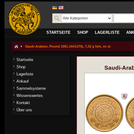
STARTSEITE
SHOP
LAGERLISTE
AN
Saudi-Arabien, Pound 1951 (AH1370), 7,32 g fein, vz-st
Startseite
Shop
Saudi-Arab
Lagerliste
Ankauf
Sammelsysteme
Wissenswertes
Kontakt
Über uns