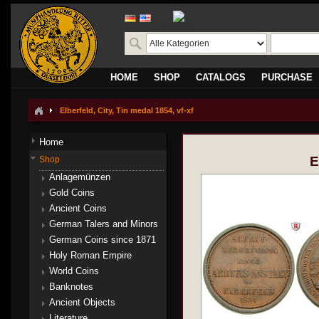
translate
HOME
SHOP
CATALOGS
PURCHASE
Elberfeld, City, Tin medal 1854, vf-xf
Home
E
Shop
Anlagemünzen
Gold Coins
Ancient Coins
German Talers and Minors
German Coins since 1871
Holy Roman Empire
World Coins
Banknotes
Ancient Objects
Literature