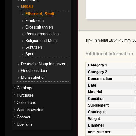
Medals
Elberfeld, Stadt
Frankreich
Grossbritannien
Personenmedaillen
Religion und Moral
Tin-Tin medal 1854. 43 mm, 36.9
Schützen
Additional Information
Sport
Deutsche Notgeldmünzen
Category 1
Geschenkideen
Category 2
Münzzubehör
Denomination
Date
Catalogs
Material
Purchase
Condition
Collections
Supplement
Wissenswertes
Catalogue
Contact
Weight
Über uns
Diameter
Item Number