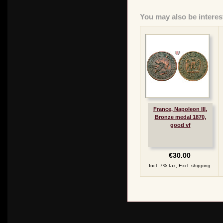
You may also be interes
France, Napoleon III,
Bronze medal 1870,
good vf
€30.00
Incl. 7% tax, Excl.
shipping