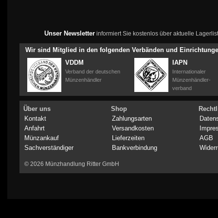
Unser Newsletter
informiert Sie kostenlos über aktuelle Lagerl
Wir sind Mitglied in den folgenden Verbänden und Einrichtung
VDDM
IAPN
Verband der deutschen
Internationaler
Münzenhändler
Münzenhändler-
verband
Über uns
Shop
Rechtl
Kontakt
Zahlungsarten
Daten
Anfahrt
Versandkosten
Impre
Münzankauf
Lieferzeiten
AGB
Sachverständiger
Bankverbindung
Widerr
© 2026 Münzhandlung Ritter GmbH