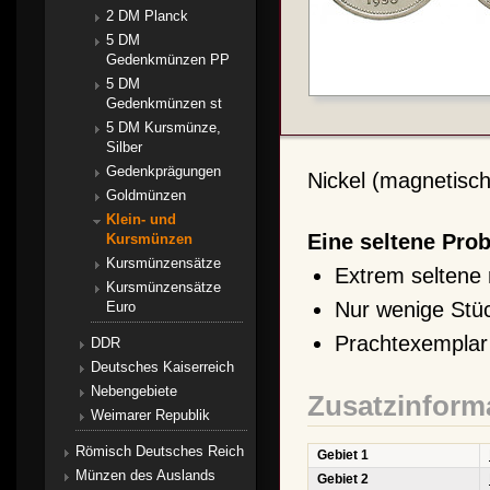
2 DM Planck
5 DM
Gedenkmünzen PP
5 DM
Gedenkmünzen st
5 DM Kursmünze,
Silber
Gedenkprägungen
Nickel (magnetisch
Goldmünzen
Klein- und
Eine seltene Pro
Kursmünzen
Kursmünzensätze
Extrem seltene
Kursmünzensätze
Nur wenige Stü
Euro
Prachtexemplar
DDR
Deutsches Kaiserreich
Nebengebiete
Zusatzinform
Weimarer Republik
Römisch Deutsches Reich
Gebiet 1
Münzen des Auslands
Gebiet 2