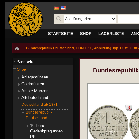
STARTSEITE
SHOP
LAGERLISTE
AN
Bundesrepublik Deutschland, 1 DM 1950, Abbildung Typ, D, st, J. 385
Startseite
Bundesrepublik 
Shop
Anlagemünzen
Goldmünzen
Antike Münzen
Altdeutschland
Deutschland ab 1871
Bundesrepublik
Deutschland
10 Euro
Gedenkprägungen
PP