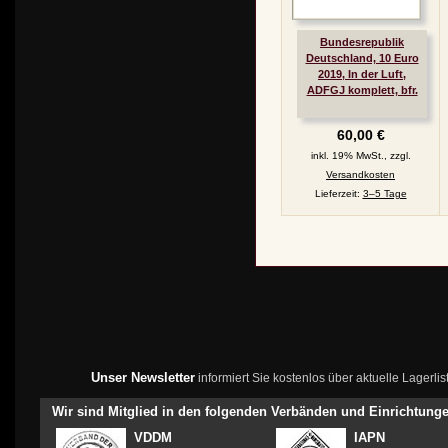
Bundesrepublik
Deutschland, 10 Euro
2019, In der Luft,
ADFGJ komplett, bfr.
60,00 €
inkl. 19% MwSt., zzgl.
Versandkosten
Lieferzeit:
3–5 Tage
Unser Newsletter
informiert Sie kostenlos über aktuelle Lagerl
Wir sind Mitglied in den folgenden Verbänden und Einrichtung
VDDM
IAPN