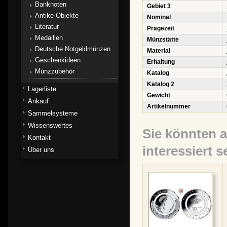
Banknoten
Gebiet 3
Antike Objekte
Nominal
Literatur
Prägezeit
Medaillen
Münzstätte
Deutsche Notgeldmünzen
Material
Geschenkideen
Erhaltung
Münzzubehör
Katalog
Katalog 2
Lagerliste
Gewicht
Ankauf
Artikelnummer
Sammelsysteme
Wissenswertes
Sie könnten 
Kontakt
interessiert s
Über uns