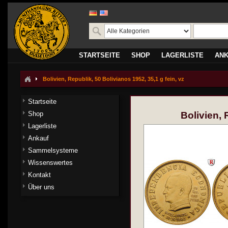
STARTSEITE
SHOP
LAGERLISTE
AN
Bolivien, Republik, 50 Bolivianos 1952, 35,1 g fein, vz
Startseite
Shop
Bolivien, 
Lagerliste
Ankauf
Sammelsysteme
Wissenswertes
Kontakt
Über uns