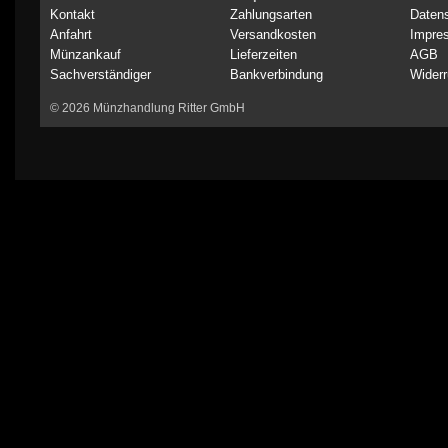
Kontakt
Zahlungsarten
Daten
Anfahrt
Versandkosten
Impre
Münzankauf
Lieferzeiten
AGB
Sachverständiger
Bankverbindung
Widerr
© 2026 Münzhandlung Ritter GmbH