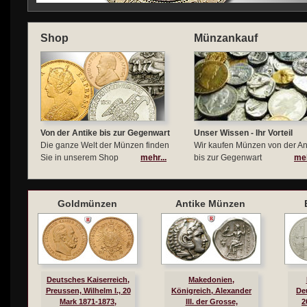
Shop
Münzankauf
Von der Antike bis zur Gegenwart
Unser Wissen - Ihr Vorteil
Die ganze Welt der Münzen finden
Wir kaufen Münzen von der An
Sie in unserem Shop
mehr...
bis zur Gegenwart
meh
Goldmünzen
Antike Münzen
Deutsches Kaiserreich,
Makedonien,
Preussen, Wilhelm I., 20
Königreich, Alexander
De
Mark 1871-1873,
III. der Grosse,
2