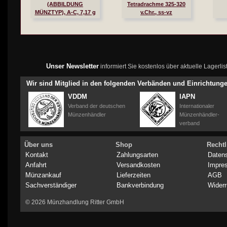
(ABBILDUNG
Tetradrachme 325-320
MÜNZTYP), A-C, 7,17 g
v.Chr., ss-vz
fein, ss, J. 243
Unser Newsletter
informiert Sie kostenlos über aktuelle Lagerl
Wir sind Mitglied in den folgenden Verbänden und Einrichtung
VDDM
IAPN
Verband der deutschen
Internationaler
Münzenhändler
Münzenhändler-
verband
Über uns
Shop
Rechtl
Kontakt
Zahlungsarten
Daten
Anfahrt
Versandkosten
Impre
Münzankauf
Lieferzeiten
AGB
Sachverständiger
Bankverbindung
Widerr
© 2026 Münzhandlung Ritter GmbH