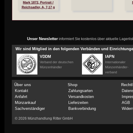
Mark 1872, Portrait /
Reichsadler, A, 7,17 g
fein, vz/vz-st, J. 230
Unser Newsletter
informiert Sie kostenlos über aktuelle Lagerl
Wir sind Mitglied in den folgenden Verbänden und Einrichtung
VDDM
IAPN
Verband der deutschen
Internationaler
Münzenhändler
Münzenhändler-
verband
Über uns
Shop
Rechtl
Kontakt
Zahlungsarten
Daten
Anfahrt
Versandkosten
Impre
Münzankauf
Lieferzeiten
AGB
Sachverständiger
Bankverbindung
Widerr
© 2026 Münzhandlung Ritter GmbH