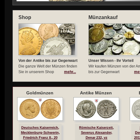
Shop
Münzankauf
Von der Antike bis zur Gegenwart
Unser Wissen - Ihr Vorteil
Die ganze Welt der Münzen finden
Wir kaufen Münzen von der An
Sie in unserem Shop
mehr...
bis zur Gegenwart
meh
Goldmünzen
Antike Münzen
Deutsches Kaiserreich,
Römische Kaiserzeit,
Mecklenburg-Schwerin,
Severus Alexander,
De
Friedrich Franz II., 20
Denar 232, vz
201