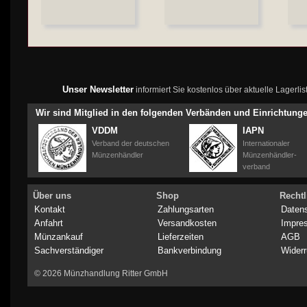
Unser Newsletter
informiert Sie kostenlos über aktuelle Lagerl
Wir sind Mitglied in den folgenden Verbänden und Einrichtung
VDDM
IAPN
Verband der deutschen
Internationaler
Münzenhändler
Münzenhändler-
verband
Über uns
Shop
Rechtl
Kontakt
Zahlungsarten
Daten
Anfahrt
Versandkosten
Impre
Münzankauf
Lieferzeiten
AGB
Sachverständiger
Bankverbindung
Widerr
© 2026 Münzhandlung Ritter GmbH