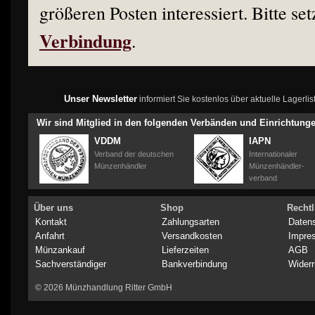
größeren Posten interessiert. Bitte set
Verbindung
.
Unser Newsletter
informiert Sie kostenlos über aktuelle Lagerl
Wir sind Mitglied in den folgenden Verbänden und Einrichtung
VDDM
IAPN
Verband der deutschen
Internationaler
Münzenhändler
Münzenhändler-
verband
Über uns
Shop
Rechtl
Kontakt
Zahlungsarten
Daten
Anfahrt
Versandkosten
Impre
Münzankauf
Lieferzeiten
AGB
Sachverständiger
Bankverbindung
Widerr
© 2026 Münzhandlung Ritter GmbH