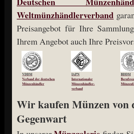
Deutschen Münzenhändl
Weltmünzhändlerverband
garan
Preisangebot für Ihre Sammlung.
Ihrem Angebot auch Ihre Preisvor
VDDM
IAPN
BDDM
Verband der deutschen
Internationaler
Berufsve
Münzenhändler
Münzenhändler-
Münzenfa
verband
Wir kaufen Münzen von d
Gegenwart
Münzgalerie
In unserer
finden Si