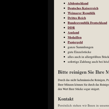
Altdeutschland
Deutsches Kaiserreich
Weimarer Republik
Drittes Reich
Bundesrepublik Deutschland
DDR
Ausland
Medaillen
Papiergeld
ganze Sammlungen
gute Einzelstücke
alles auch in allergrößten Stüc
sofortige Zahlung auch bei hö
Bitte reinigen Sie Ihre 
Durch das nicht fachmännische Reinigen, P
Ihrer Münzen können Sie durch das Reinigen
den Wert Ihrer Stücke sogar steigert.
Kontakt
Persönlich stehen wir Ihnen in unser