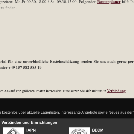
Routenplaner
szeiten: Mo-Fr 09.30-18.00 / Sa. 09.30-13.00. Folgender
hilft Ih
 zu finden.
ial für eine unverbindliche Ersteinschätzung senden Sie uns auch gerne pe
nter +49 157 582 585 19
am Ankauf von größeren Posten interessiert. Bitte setzen Sie sich mit uns in
Verbindung
.
ie kostenlos über aktuelle Lagerlisten, interessante Angebote sowie Neues aus de
en Verbänden und Einrichtungen
IAPN
BDDM