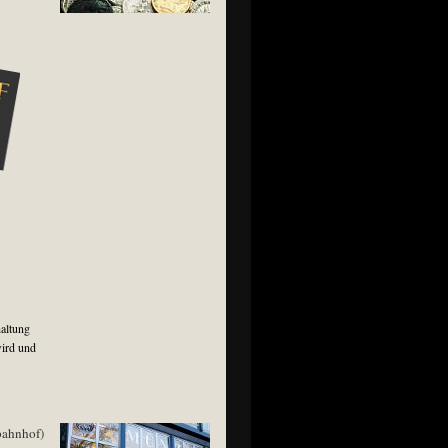
altung
wird und
bahnhof)