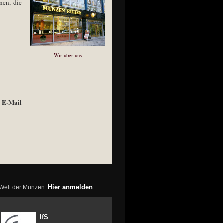
nen, die
Wir über uns
r E-Mail
Hier anmelden
r Welt der Münzen.
IfS