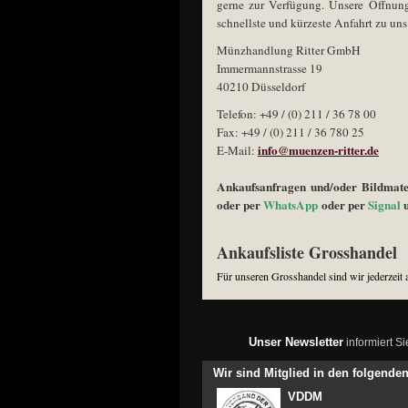
gerne zur Verfügung. Unsere Öffnung
schnellste und kürzeste Anfahrt zu uns
Münzhandlung Ritter GmbH
Immermannstrasse 19
40210 Düsseldorf
Telefon: +49 / (0) 211 / 36 78 00
Fax: +49 / (0) 211 / 36 780 25
info@muenzen-ritter.de
E-Mail:
Ankaufsanfragen und/oder Bildmater
oder per
WhatsApp
oder per
Signal
u
Ankaufsliste Grosshandel
Für unseren Grosshandel sind wir jederzeit 
Unser Newsletter
informiert S
Wir sind Mitglied in den folgend
VDDM