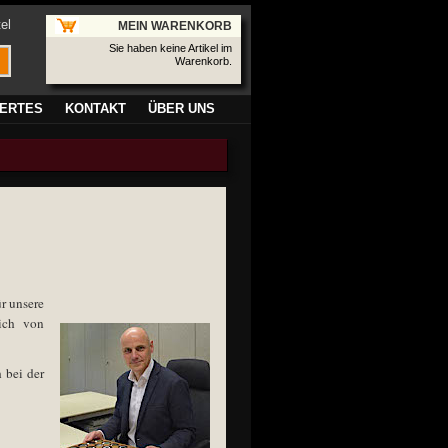
el
MEIN WARENKORB
Sie haben keine Artikel im
Warenkorb.
ERTES
KONTAKT
ÜBER UNS
r unsere
ich von
 bei der