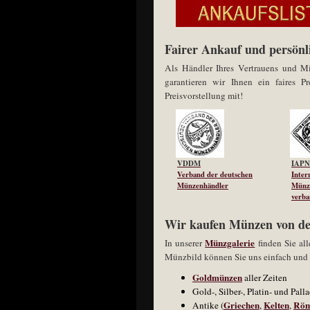
Fairer Ankauf und persönl
Als Händler Ihres Vertrauens und M
garantieren wir Ihnen ein faires 
Preisvorstellung mit!
VDDM
IAPN
Verband der deutschen
Inter
Münzenhändler
Münz
verb
Wir kaufen Münzen von de
Münzgalerie
In unserer
finden Sie all
Münzbild können Sie uns einfach und 
Goldmünzen
aller Zeiten
Gold-, Silber-, Platin- und Pa
Griechen
Kelten
Röm
Antike (
,
,