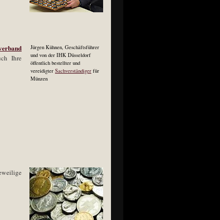
verband
Jürgen Kühnen, Geschäftsführer
und von der IHK Düsseldorf
uch Ihre
öffentlich bestellter und
vereidigter
Sachverständiger
für
Münzen
eweilige