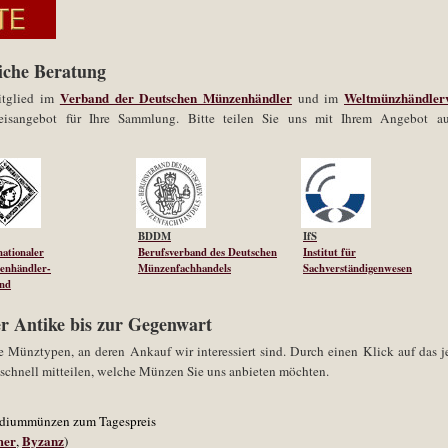
iche Beratung
Verband der Deutschen Münzenhändler
Weltmünzhändler
itglied im
und im
Preisangebot für Ihre Sammlung. Bitte teilen Sie uns mit Ihrem Angebot a
BDDM
IfS
nationaler
Berufsverband des Deutschen
Institut für
enhändler-
Münzenfachhandels
Sachverständigenwesen
and
r Antike bis zur Gegenwart
e Münztypen, an deren Ankauf wir interessiert sind. Durch einen Klick auf das j
schnell mitteilen, welche Münzen Sie uns anbieten möchten.
lladiummünzen zum Tagespreis
er
Byzanz
,
)