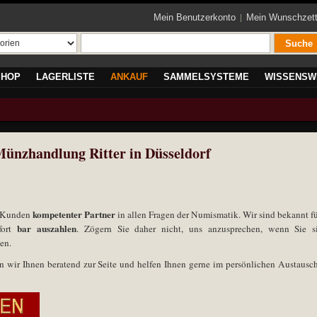
Mein Benutzerkonto
Mein Wunschzett
Suche
SHOP
LAGERLISTE
ANKAUF
SAMMELSYSTEME
WISSENSW
ünzhandlung Ritter in Düsseldorf
kompetenter Partner
re Kunden
in allen Fragen der Numismatik. Wir sind bekannt fü
bar auszahlen
fort
. Zögern Sie daher nicht, uns anzusprechen, wenn Sie s
en.
n wir Ihnen beratend zur Seite und helfen Ihnen gerne im persönlichen Austausch