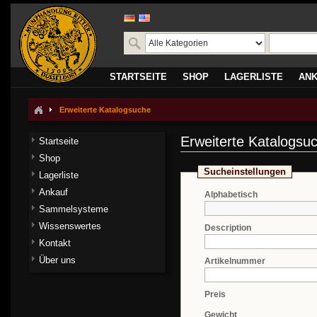
STARTSEITE
SHOP
LAGERLISTE
AN
Erweiterte Katalogsuche
Erweiterte Katalogsu
Startseite
Shop
Sucheinstellungen
Lagerliste
Ankauf
Alphabetisch
Sammelsysteme
Wissenswertes
Description
Kontakt
Über uns
Artikelnummer
Preis
Gewicht