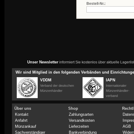
Bestell-Nr.:
Unser Newsletter
informiert Sie kostenlos über aktuelle Lagerl
Wir sind Mitglied in den folgenden Verbänden und Einrichtung
VDDM
IAPN
Verband der deutschen
Internationaler
Münzenhändler
Münzenhändler-
verband
Über uns
Shop
Rechtl
Kontakt
Zahlungsarten
Daten
Anfahrt
Versandkosten
Impre
Münzankauf
Lieferzeiten
AGB
Sachverständiger
Bankverbindung
Widerr