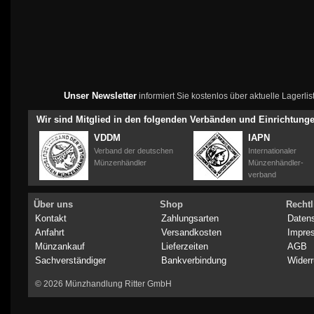
Unser Newsletter
informiert Sie kostenlos über aktuelle Lagerl
Wir sind Mitglied in den folgenden Verbänden und Einrichtung
VDDM
IAPN
Verband der deutschen
Internationaler
Münzenhändler
Münzenhändler-
verband
Über uns
Shop
Rechtl
Kontakt
Zahlungsarten
Daten
Anfahrt
Versandkosten
Impre
Münzankauf
Lieferzeiten
AGB
Sachverständiger
Bankverbindung
Widerr
© 2026 Münzhandlung Ritter GmbH