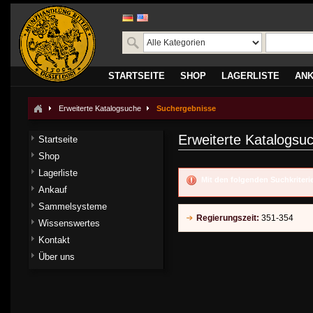
STARTSEITE
SHOP
LAGERLISTE
AN
Erweiterte Katalogsuche
Suchergebnisse
Erweiterte Katalogsu
Startseite
Shop
Lagerliste
Mit den folgenden Suchkriter
Ankauf
Sammelsysteme
Regierungszeit:
351-354
Wissenswertes
Kontakt
Über uns