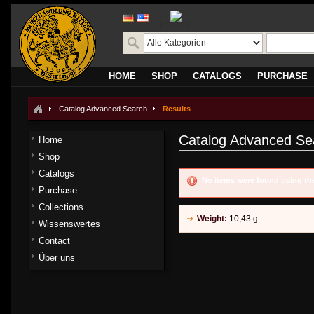
translate
HOME
SHOP
CATALOGS
PURCHASE
Catalog Advanced Search
Results
Catalog Advanced Se
Home
Shop
Catalogs
No items were found using the
Purchase
Collections
Weight:
10,43 g
Wissenswertes
Contact
Über uns