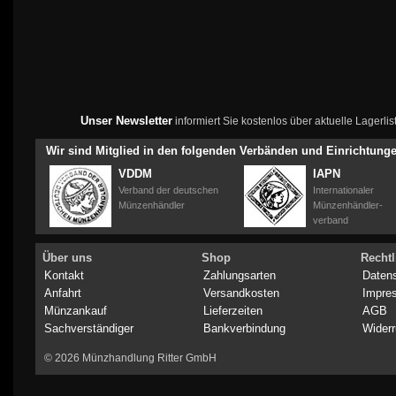
Unser Newsletter
informiert Sie kostenlos über aktuelle Lagerl
Wir sind Mitglied in den folgenden Verbänden und Einrichtung
VDDM
IAPN
Verband der deutschen
Internationaler
Münzenhändler
Münzenhändler-
verband
Über uns
Shop
Rechtl
Kontakt
Zahlungsarten
Daten
Anfahrt
Versandkosten
Impre
Münzankauf
Lieferzeiten
AGB
Sachverständiger
Bankverbindung
Widerr
© 2026 Münzhandlung Ritter GmbH