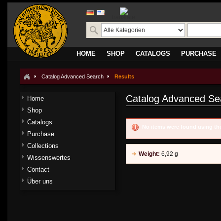
translate
HOME
SHOP
CATALOGS
PURCHASE
Catalog Advanced Search
Results
Catalog Advanced Se
Home
Shop
Catalogs
No items were found using the
Purchase
Collections
Weight:
6,92 g
Wissenswertes
Contact
Über uns