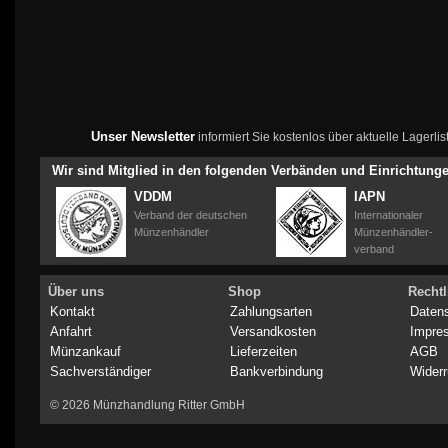
Unser Newsletter
informiert Sie kostenlos über aktuelle Lagerl
Wir sind Mitglied in den folgenden Verbänden und Einrichtung
VDDM
IAPN
Verband der deutschen
Internationaler
Münzenhändler
Münzenhändler-
verband
Über uns
Shop
Rechtl
Kontakt
Zahlungsarten
Daten
Anfahrt
Versandkosten
Impre
Münzankauf
Lieferzeiten
AGB
Sachverständiger
Bankverbindung
Widerr
© 2026 Münzhandlung Ritter GmbH