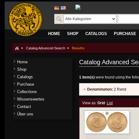
translate
HOME
SHOP
CATALOGS
PURCHASE
Catalog Advanced Search
Results
Catalog Advanced Se
Home
Shop
Catalogs
1 item(s)
were found using the follo
Purchase
Denomination:
2 Rand
Collections
Wissenswertes
View as:
Grid
List
Contact
Über uns