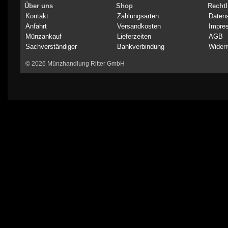
Über uns
Shop
Rechtl
Kontakt
Zahlungsarten
Daten
Anfahrt
Versandkosten
Impre
Münzankauf
Lieferzeiten
AGB
Sachverständiger
Bankverbindung
Widerr
© 2026 Münzhandlung Ritter GmbH