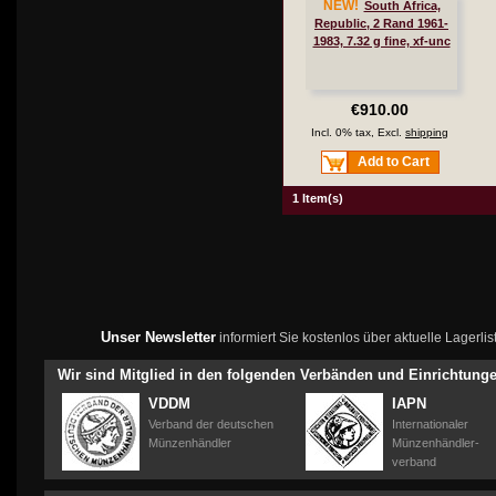
NEW!
South Africa,
Republic, 2 Rand 1961-
1983, 7.32 g fine, xf-unc
€910.00
Incl. 0% tax, Excl.
shipping
Add to Cart
1 Item(s)
Unser Newsletter
informiert Sie kostenlos über aktuelle Lagerl
Wir sind Mitglied in den folgenden Verbänden und Einrichtung
VDDM
IAPN
Verband der deutschen
Internationaler
Münzenhändler
Münzenhändler-
verband