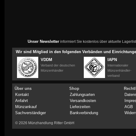
Unser Newsletter
informiert Sie kostenlos über aktuelle Lagerl
Wir sind Mitglied in den folgenden Verbänden und Einrichtung
VDDM
IAPN
Verband der deutschen
Internationaler
Münzenhändler
Münzenhändler-
verband
Über uns
Shop
Rechtl
Kontakt
Zahlungsarten
Daten
Anfahrt
Versandkosten
Impre
Münzankauf
Lieferzeiten
AGB
Sachverständiger
Bankverbindung
Widerr
© 2026 Münzhandlung Ritter GmbH