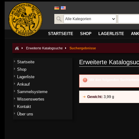
STARTSEITE
SHOP
LAGERLISTE
AN
Erweiterte Katalogsuche
Suchergebnisse
Erweiterte Katalogsu
Startseite
Shop
Lagerliste
Mit den folgenden Suchkriter
Ankauf
Sammelsysteme
Gewicht:
3,99 g
Wissenswertes
Kontakt
Über uns