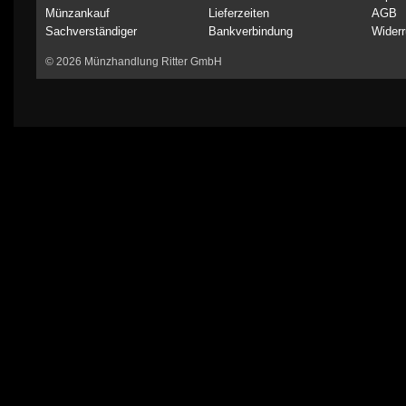
Münzankauf
Lieferzeiten
AGB
Sachverständiger
Bankverbindung
Widerr
© 2026 Münzhandlung Ritter GmbH