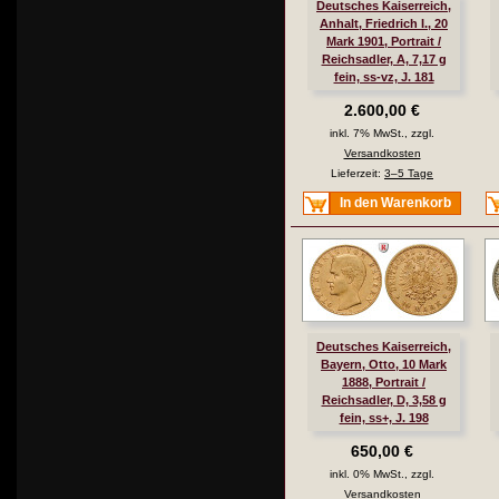
Deutsches Kaiserreich,
Anhalt, Friedrich I., 20
Mark 1901, Portrait /
Reichsadler, A, 7,17 g
fein, ss-vz, J. 181
2.600,00 €
inkl. 7% MwSt., zzgl.
Versandkosten
Lieferzeit:
3–5 Tage
In den Warenkorb
Deutsches Kaiserreich,
Bayern, Otto, 10 Mark
1888, Portrait /
Reichsadler, D, 3,58 g
fein, ss+, J. 198
650,00 €
inkl. 0% MwSt., zzgl.
Versandkosten