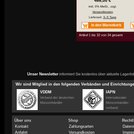
466,00 €
inkl. 0% MwSt., zzgl.
Versandkosten
Lieferzeit:
3–5 Tage
In den Warenkorb
Artikel 1 bis 32 von 34 gesamt
Unser Newsletter
informiert Sie kostenlos über aktuelle Lagerl
Wir sind Mitglied in den folgenden Verbänden und Einrichtung
VDDM
IAPN
Verband der deutschen
Internationaler
Münzenhändler
Münzenhändler-
verband
Über uns
Shop
Rechtl
Kontakt
Zahlungsarten
Daten
Anfahrt
Versandkosten
Impre