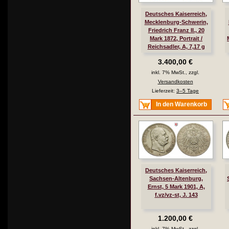
Deutsches Kaiserreich,
Mecklenburg-Schwerin,
Friedrich Franz II., 20
Mark 1872, Portrait /
Reichsadler, A, 7,17 g
fein, vz/vz-st, J. 230
3.400,00 €
inkl. 7% MwSt., zzgl.
Versandkosten
Lieferzeit:
3–5 Tage
In den Warenkorb
Deutsches Kaiserreich,
Sachsen-Altenburg,
Ernst, 5 Mark 1901, A,
f.vz/vz-st, J. 143
1.200,00 €
inkl. 7% MwSt., zzgl.