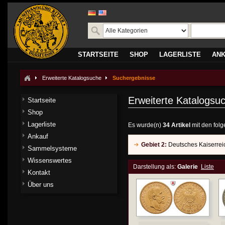
STARTSEITE
SHOP
LAGERLISTE
AN
Erweiterte Katalogsuche
Suchergebnisse
Erweiterte Katalogsu
Startseite
Shop
Lagerliste
Es wurde(n)
34 Artikel
mit den fol
Ankauf
Gebiet 2:
Deutsches Kaiserrei
Sammelsysteme
Wissenswertes
Darstellung als:
Galerie
Liste
Kontakt
Über uns