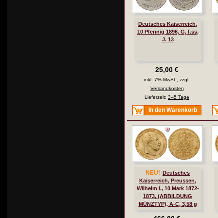
Deutsches Kaiserreich,
10 Pfennig 1896, G, f.ss,
J. 13
25,00 €
inkl. 7% MwSt., zzgl.
Versandkosten
Lieferzeit:
3–5 Tage
In den Warenkorb
NEU!
Deutsches
Kaiserreich, Preussen,
Wilhelm I., 10 Mark 1872-
1873, (ABBILDUNG
MÜNZTYP), A-C, 3,58 g
fein, ss, J. 242