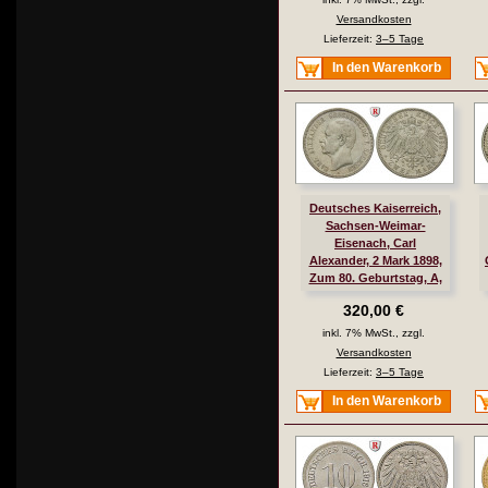
Versandkosten
Lieferzeit:
3–5 Tage
In den Warenkorb
Deutsches Kaiserreich,
Sachsen-Weimar-
Eisenach, Carl
Alexander, 2 Mark 1898,
Zum 80. Geburtstag, A,
ss, J. 156
320,00 €
inkl. 7% MwSt., zzgl.
Versandkosten
Lieferzeit:
3–5 Tage
In den Warenkorb