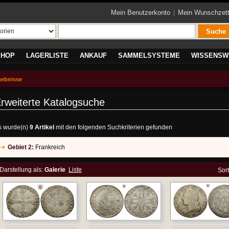
Mein Benutzerkonto
Mein Wunschzett
Suche
SHOP
LAGERLISTE
ANKAUF
SAMMELSYSTEME
WISSENSW
gebnisse
rweiterte Katalogsuche
s wurde(n)
9 Artikel
mit den folgenden Suchkriterien gefunden
Gebiet 2:
Frankreich
Darstellung als:
Galerie
Liste
Sor