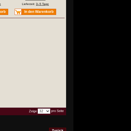
e
Lieferzeit:
3–5 Tage
korb
In den Warenkorb
pro Seite
Zeige
Zurück