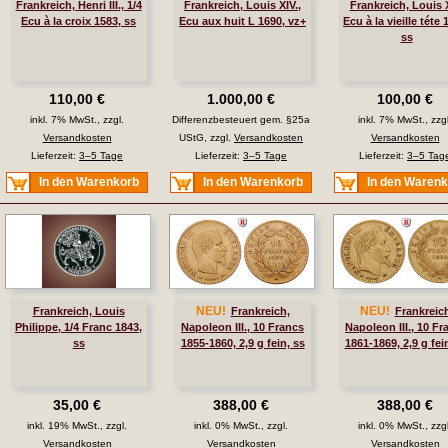
Frankreich, Henri III., 1/4
Frankreich, Louis XIV.,
Frankreich, Louis X
Ecu à la croix 1583, ss
Ecu aux huit L 1690, vz+
Ecu à la vieille téte 
ss
110,00 €
1.000,00 €
100,00 €
inkl. 7% MwSt., zzgl.
Differenzbesteuert gem. §25a
inkl. 7% MwSt., zzgl
Versandkosten
UStG, zzgl.
Versandkosten
Versandkosten
Lieferzeit:
3–5 Tage
Lieferzeit:
3–5 Tage
Lieferzeit:
3–5 Tag
In den Warenkorb
In den Warenkorb
In den Waren
NEU!
NEU!
Frankreich, Louis
Frankreich,
Frankreic
Philippe, 1/4 Franc 1843,
Napoleon III., 10 Francs
Napoleon III., 10 Fr
ss
1855-1860, 2,9 g fein, ss
1861-1869, 2,9 g fei
35,00 €
388,00 €
388,00 €
inkl. 19% MwSt., zzgl.
inkl. 0% MwSt., zzgl.
inkl. 0% MwSt., zzgl
Versandkosten
Versandkosten
Versandkosten