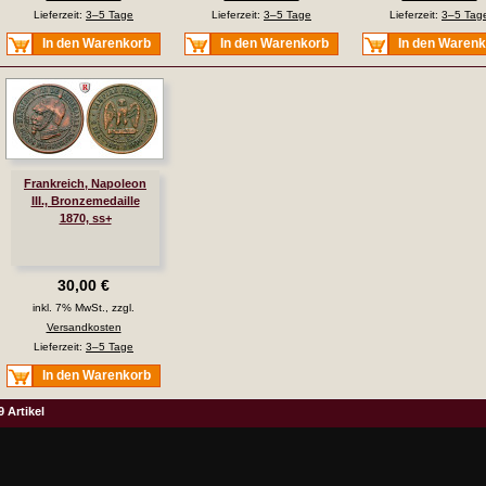
Lieferzeit:
3–5 Tage
Lieferzeit:
3–5 Tage
Lieferzeit:
3–5 Tag
In den Warenkorb
In den Warenkorb
In den Waren
Frankreich, Napoleon
III., Bronzemedaille
1870, ss+
30,00 €
inkl. 7% MwSt., zzgl.
Versandkosten
Lieferzeit:
3–5 Tage
In den Warenkorb
9 Artikel