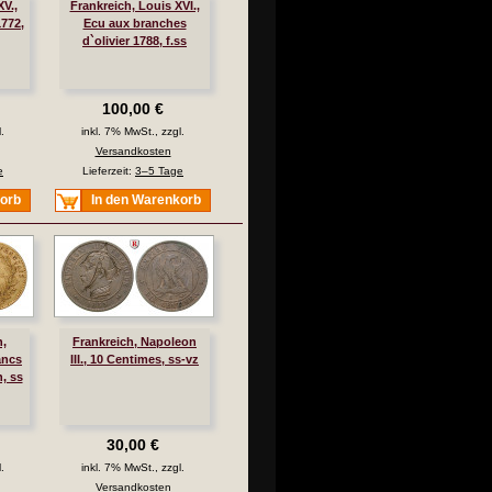
V.,
Frankreich, Louis XVI.,
1772,
Ecu aux branches
d`olivier 1788, f.ss
100,00 €
.
inkl. 7% MwSt., zzgl.
Versandkosten
e
Lieferzeit:
3–5 Tage
korb
In den Warenkorb
h,
Frankreich, Napoleon
ancs
III., 10 Centimes, ss-vz
n, ss
30,00 €
.
inkl. 7% MwSt., zzgl.
Versandkosten